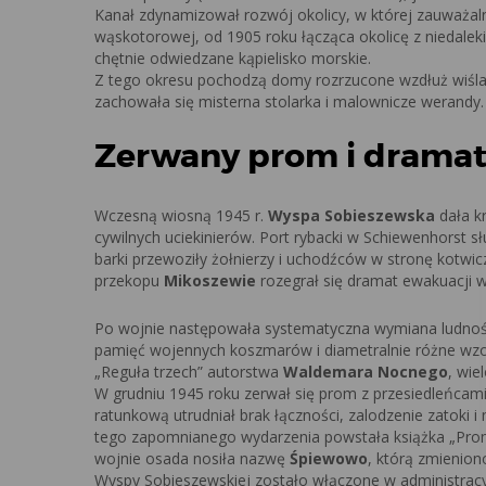
Kanał zdynamizował rozwój okolicy, w której zauważal
wąskotorowej, od 1905 roku łącząca okolicę z niedale
chętnie odwiedzane kąpielisko morskie.
Z tego okresu pochodzą domy rozrzucone wzdłuż wiśla
zachowała się misterna stolarka i malownicze werandy.
Zerwany prom i dramat
Wczesną wiosną 1945 r.
Wyspa Sobieszewska
dała k
cywilnych uciekinierów. Port rybacki w Schiewenhorst 
barki przewoziły żołnierzy i uchodźców w stronę kotwi
przekopu
Mikoszewie
rozegrał się dramat ewakuacji 
Po wojnie następowała systematyczna wymiana ludności,
pamięć wojennych koszmarów i diametralnie różne wzo
„Reguła trzech” autorstwa
Waldemara Nocnego
, wie
W grudniu 1945 roku zerwał się prom z przesiedleńcami 
ratunkową utrudniał brak łączności, zalodzenie zatoki 
tego zapomnianego wydarzenia powstała książka „Prom”
wojnie osada nosiła nazwę
Śpiewowo
, którą zmienio
Wyspy Sobieszewskiej zostało włączone w administracy