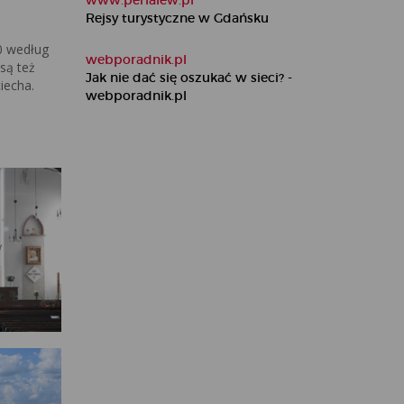
www.perlalew.pl
Rejsy turystyczne w Gdańsku
0 według
webporadnik.pl
są też
Jak nie dać się oszukać w sieci? -
iecha.
webporadnik.pl