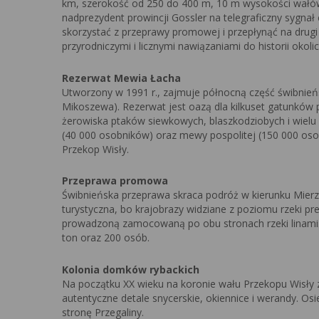
km, szerokość od 250 do 400 m, 10 m wysokości wałów
nadprezydent prowincji Gossler na telegraficzny sygn
skorzystać z przeprawy promowej i przepłynąć na dru
przyrodniczymi i licznymi nawiązaniami do historii okolic
Rezerwat Mewia Łacha
Utworzony w 1991 r., zajmuje północną część świbnieńsk
Mikoszewa). Rezerwat jest oazą dla kilkuset gatunków
żerowiska ptaków siewkowych, blaszkodziobych i wielu
(40 000 osobników) oraz mewy pospolitej (150 000 os
Przekop Wisły.
Przeprawa promowa
Świbnieńska przeprawa skraca podróż w kierunku Mierz
turystyczna, bo krajobrazy widziane z poziomu rzeki pr
prowadzoną zamocowaną po obu stronach rzeki linami
ton oraz 200 osób.
Kolonia domków rybackich
Na początku XX wieku na koronie wału Przekopu Wisły
autentyczne detale snycerskie, okiennice i werandy. Os
stronę Przegaliny.