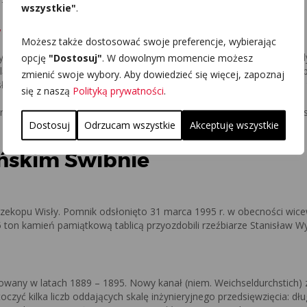
wszystkie"
.
 że jesz włoską pizzę?
Możesz także dostosować swoje preferencje, wybierając
czych. W 1991 roku powołano rezerwat przyrody
„Mewia Łacha”
, to je
opcję
"Dostosuj"
. W dowolnym momencie możesz
lądotwórcza aktywność Wisły. Podobnie jak przy starym ujściu rzeki 
zmienić swoje wybory. Aby dowiedzieć się więcej, zapoznaj
 słynnego
Westerplatte
. Rezerwat upatrzyły sobie foki, obserwowano 
się z naszą
Polityką prywatności
.
eprawą promową przez Przekop Wisły, po drugiej stronie ciekawa mie
Dostosuj
Odrzucam wszystkie
Akceptuję wszystkie
ńskim Świbnie
rzekopu Wisły. Pomnik odsłonięto 31 marca 1995 r. w obecności wi
ton kamień pamiątkową tablicą przyozdobili rzeźbiarze Stanisław Wy
dowany w latach 1889 – 1895. Nowy kanał (niem. Weichseldurchstich)
czyć kilka liczb oddających skalę inżynieryjnego przedsięwzięcia: dł