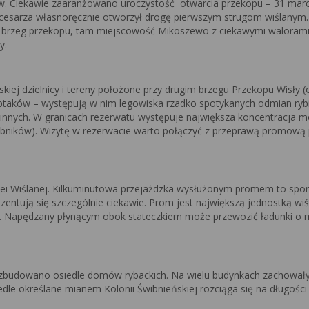
. Ciekawie zaaranżowano uroczystość otwarcia przekopu – 31 marc
ał cesarza własnoręcznie otworzył drogę pierwszym strugom wiślanym
gi brzeg przekopu, tam miejscowość Mikoszewo z ciekawymi waloram
y.
iej dzielnicy i tereny położone przy drugim brzegu Przekopu Wisły (
 ptaków – występują w nim legowiska rzadko spotykanych odmian ryb
 innych. W granicach rezerwatu występuje największa koncentracja m
obników). Wizytę w rezerwacie warto połączyć z przeprawą promową 
ei Wiślanej. Kilkuminutowa przejażdzka wysłużonym promem to spor
ezentują się szczególnie ciekawie. Prom jest największą jednostką wi
. Napędzany płynącym obok stateczkiem może przewozić ładunki o 
 zbudowano osiedle domów rybackich. Na wielu budynkach zachowały
iedle określane mianem Kolonii Świbnieńskiej rozciąga się na długośc