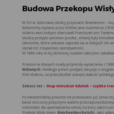
Budowa Przekopu Wisły
W XVI w. dzierżawę okolicy przyznano Brandesom – boga
dokumenty wydane przez królów Jana Kazimierza (1659), 
stuleciu wieś kolejno dzierżawili Franciszek von Tiede
okolicę przejęło państwo pruskie, zmiany były konsekwe
Gibsonów, która ciekawie zapisała się w dziejach XIX-w
słynęli też z kupieckiej operatywności.
W 1886 roku w tej skromnej osadzie naliczono zaledwi
Przełom w dziejach osady przyniosły wydarzenia z 1888
Wiślanych
. Niedługo potem podjęto decyzję o uregulo
XVIII stuleciu, na przeszkodzie stanęła słabość polsk
Zobacz też –
Skup mieszkań Gdańsk – szybka tra
Po katastrofalnej powodzi nie podważano już sensu tej
kanał otoczony potężnymi wałami przeciwpowodziowym
odsłonięto dla upamiętnienia setnej rocznicy zakończen
Przekop Wisły (niem.
Weichseldurchstich
), jako uda