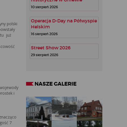
10 sierpień 2026
Operacja D-Day na Półwyspie
dyny polski
Helskim
powstały
16 sierpień 2026
tu już
jscowość
Street Show 2026
29 sierpień 2026
NASZE GALERIE
cewojewody
rostek i
 znacząco
ugość 7