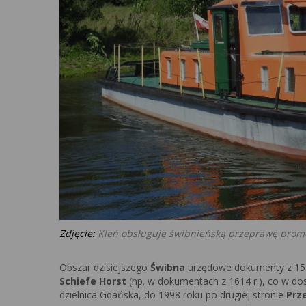
Zdjęcie:
Kleń obsługuje świbnieńską przeprawę pro
Obszar dzisiejszego
Świbna
urzędowe dokumenty z 1552 
Schiefe Horst
(np. w dokumentach z 1614 r.), co w d
dzielnica Gdańska, do 1998 roku po drugiej stronie
Prz