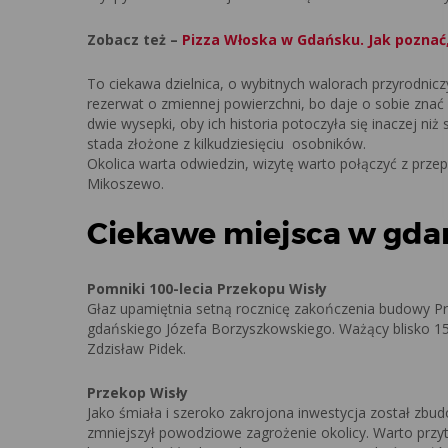
Zobacz też –
Pizza Włoska w Gdańsku. Jak poznać,
To ciekawa dzielnica, o wybitnych walorach przyrodni
rezerwat o zmiennej powierzchni, bo daje o sobie znać 
dwie wysepki, oby ich historia potoczyła się inaczej niż
stada złożone z kilkudziesięciu osobników.
Okolica warta odwiedzin, wizytę warto połączyć z prz
Mikoszewo.
Ciekawe miejsca w gda
Pomniki 100-lecia Przekopu Wisły
Głaz upamiętnia setną rocznicę zakończenia budowy P
gdańskiego Józefa Borzyszkowskiego. Ważący blisko 15 
Zdzisław Pidek.
Przekop Wisły
Jako śmiała i szeroko zakrojona inwestycja został zbu
zmniejszył powodziowe zagrożenie okolicy. Warto przyto