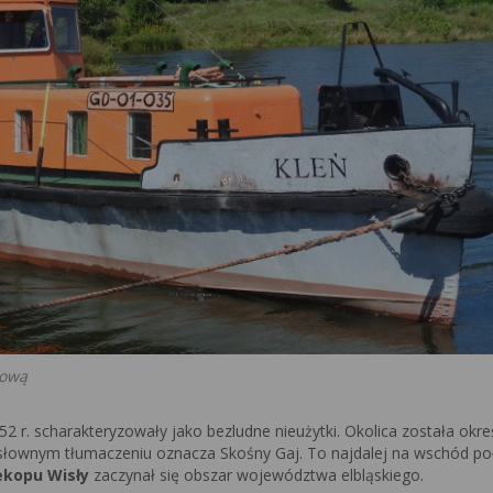
mową
r. scharakteryzowały jako bezludne nieużytki. Okolica została okre
osłownym tłumaczeniu oznacza Skośny Gaj. To najdalej na wschód p
ekopu Wisły
zaczynał się obszar województwa elbląskiego.