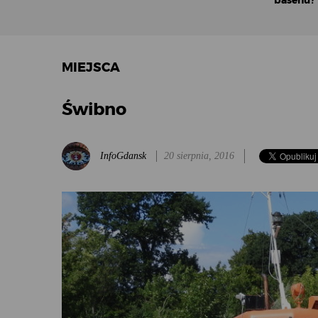
basenu?
MIEJSCA
Świbno
InfoGdansk
20 sierpnia, 2016