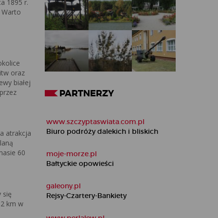
a 1895 r.
. Warto
i
okolice
itw oraz
ewy białej
przez
PARTNERZY
www.szczyptaswiata.com.pl
Biuro podróży dalekich i bliskich
a atrakcja
ślaną
masie 60
moje-morze.pl
Bałtyckie opowieści
galeony.pl
 się
Rejsy-Czartery-Bankiety
i 2 km w