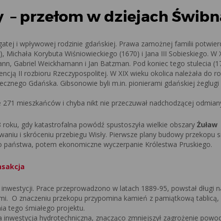
 – przełom w dziejach Świbn
tej i wpływowej rodzinie gdańskiej. Prawa zamożnej familii potwierd
Michała Korybuta Wiśniowieckiego (1670) i Jana III Sobieskiego. W X
mann, Gabriel Weickhamann i Jan Batzman. Pod koniec tego stulecia (1
ncją II rozbioru Rzeczypospolitej. W XIX wieku okolica należała do r
iecznego Gdańska. Gibsonowie byli m.in. pionierami gdańskiej żeglugi
e 271 mieszkańców i chyba nikt nie przeczuwał nadchodzącej odmian
 roku, gdy katastrofalna powódź spustoszyła wielkie obszary
Żuław
waniu i skróceniu przebiegu Wisły. Pierwsze plany budowy przekopu s
iego państwa, potem ekonomiczne wyczerpanie Królestwa Pruskiego.
nsakcja
 inwestycji. Prace przeprowadzono w latach 1889-95, powstał długi 
i. O znaczeniu przekopu przypomina kamień z pamiątkową tablicą,
ia tego śmiałego projektu.
na inwestycja hydrotechniczna, znacząco zmniejszył zagrożenie powo