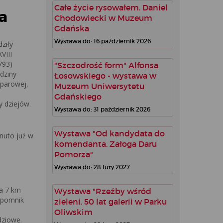
Całe życie rysowałem. Daniel
a
Chodowiecki w Muzeum
Gdańska
Wystawa do: 16 październik 2026
ziły
VIII
793)
"Szczodrość form" Alfonsa
odziny
Łosowskiego - wystawa w
 parowej,
Muzeum Uniwersytetu
Gdańskiego
y dziejów.
Wystawa do: 31 październik 2026
Wystawa "Od kandydata do
nuto już w
komendanta. Załoga Daru
Pomorza"
Wystawa do: 28 luty 2027
na 7 km
Wystawa "Rzeźby wśród
 pomnik
zieleni. 50 lat galerii w Parku
Oliwskim
dziowe.