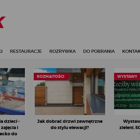
I
RESTAURACJE
ROZRYWKA
DO POBRANIA
KONTA
ROZMAITOŚCI
WYSTAWY
 dzieci -
Jak dobrać drzwi zewnętrzne
Wystaw
zajęcia i
do stylu elewacji?
zieleni. 5
ecko do