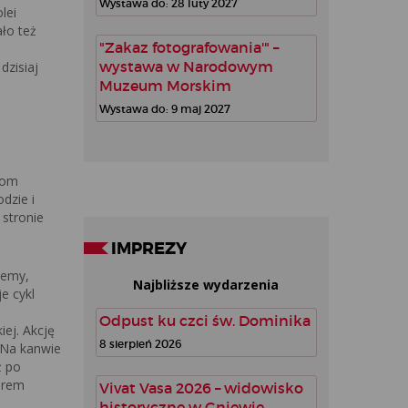
Wystawa do: 28 luty 2027
lei
ło też
"Zakaz fotografowania'" –
wystawa w Narodowym
dzisiaj
Muzeum Morskim
Wystawa do: 9 maj 2027
com
dzie i
 stronie
IMPREZY
lemy,
Najbliższe wydarzenia
e cykl
Odpust ku czci św. Dominika
iej. Akcję
8 sierpień 2026
. Na kanwie
ż po
arem
Vivat Vasa 2026 – widowisko
historyczne w Gniewie