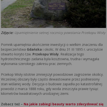
Zdjęcie:
Upamiętnienie setnej rocznicy powstania Przekopu Wisły
Pomnik upamiętnia ukończenie inwestycji o wielkim znaczeniu dla
bezpieczeństwa
Gdańska
i okolic. W dniu 31 III 1895 r. uroczyście
otwarto koryto tzw.
Przekopu Wisły
. Realizacja tego
hydrotechnicznego zadania była kosztowna, trudna i wymagała
wykonania szerokiego zakresu prac ziemnych.
Przekop Wisły istotnie zmniejszył powodziowe zagrożenie okolicy.
Wcześniej obszary były często dewastowane przez podniesiony
stan wiślanej wody. Decyzja o budowie zapadła po katastrofalnej
powodzi z marca 1888 roku, gdy woda zniszczyła prawie tysiąc
kilometrów kwadratowych urodzajnej ziemi.
Zobacz też –
Na jakie zabiegi beauty warto zdecydować się