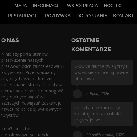
MAPA
INFORMACJE
WSPÓŁPRACA
NOCLEGI
RESTAURACJE
ROZRYWKA
DO POBRANIA
KONTAKT
O NAS
OSTATNIE
KOMENTARZE
Niniejszy portal stanowi
przedłużenie naszych
przewodnickich zainteresowań i
Głowice dalmierzy są trzy i
aktywności. Przedstawiamy
wszystkie są dalej sprawne
region gdański od bardziej i
obrotowo. ...
mniej znanej strony. Tematyka
niemal bezkresna, bo mnogość
2 lipca, 2026
regionalnych wątków i
szerszych nawiązań zaskakuje
mieszkam w kamienicy
nawet najbardziej wytrawnych
kołłataja od razu obok i
turystów.
przyznaje, ze ...
InfoGdansk to
niezobowiązujące ujęcie
29 października, 2025