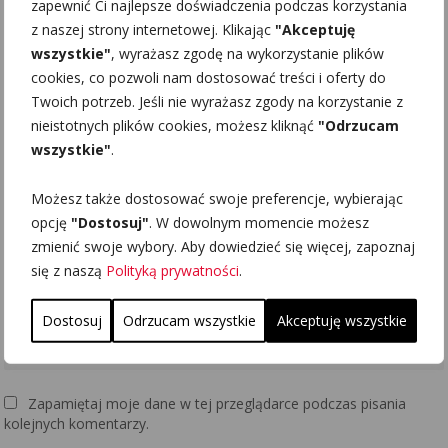
Świbno
Przekop Wisły
Rezerwat
zapewnić Ci najlepsze doświadczenia podczas korzystania
Mewia Łacha
z naszej strony internetowej. Klikając
"Akceptuję
20 sierpnia, 2016 |
28 listopada, 2017 |
wszystkie"
, wyrażasz zgodę na wykorzystanie plików
InfoGdansk
InfoGdansk
6 lutego, 2017 |
cookies, co pozwoli nam dostosować treści i oferty do
InfoGdansk
Twoich potrzeb. Jeśli nie wyrażasz zgody na korzystanie z
nieistotnych plików cookies, możesz kliknąć
"Odrzucam
wszystkie"
.
Możesz także dostosować swoje preferencje, wybierając
opcję
"Dostosuj"
. W dowolnym momencie możesz
zmienić swoje wybory. Aby dowiedzieć się więcej, zapoznaj
się z naszą
Polityką prywatności
.
Dostosuj
Odrzucam wszystkie
Akceptuję wszystkie
Zapamiętaj moje dane w tej przeglądarce podczas pisania
kolejnych komentarzy.