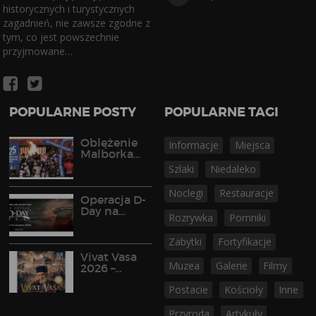
historycznych i turystycznych
zagadnień, nie zawsze zgodne z
tym, co jest powszechnie
przyjmowane…
POPULARNE POSTY
POPULARNE TAGI
Oblężenie
Informacje
Miejsca
Malborka
2026
Szlaki
Niedaleko
Noclegi
Restauracje
Operacja D-
Day na
Rozrywka
Pomniki
Półwyspie
Helskim
Zabytki
Fortyfikacje
Vivat Vasa
Muzea
Galerie
Filmy
2026 –
widowisko
Postacie
Kościoły
Inne
historyczne
w Gniewie
Przyroda
Artykuły