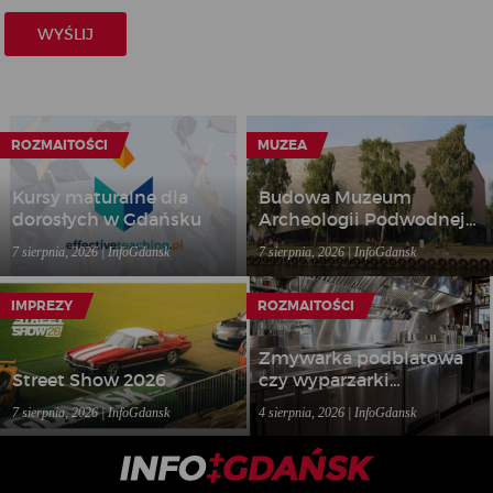
ROZMAITOŚCI
MUZEA
Kursy maturalne dla
Budowa Muzeum
dorosłych w Gdańsku
Archeologii Podwodnej i
Rybołówstwa
7 sierpnia, 2026 | InfoGdansk
7 sierpnia, 2026 | InfoGdansk
Bałtyckiego w Łebie
IMPREZY
ROZMAITOŚCI
Zmywarka podblatowa
Street Show 2026
czy wyparzarki
gastronomiczne – jakie
7 sierpnia, 2026 | InfoGdansk
4 sierpnia, 2026 | InfoGdansk
rozwiązanie wybrać do
lokalu?