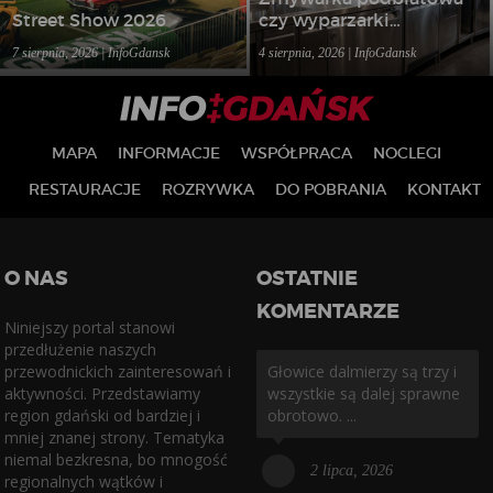
Street Show 2026
czy wyparzarki
gastronomiczne – jakie
7 sierpnia, 2026 | InfoGdansk
4 sierpnia, 2026 | InfoGdansk
rozwiązanie wybrać do
lokalu?
MAPA
INFORMACJE
WSPÓŁPRACA
NOCLEGI
RESTAURACJE
ROZRYWKA
DO POBRANIA
KONTAKT
O NAS
OSTATNIE
KOMENTARZE
Niniejszy portal stanowi
przedłużenie naszych
przewodnickich zainteresowań i
Głowice dalmierzy są trzy i
aktywności. Przedstawiamy
wszystkie są dalej sprawne
region gdański od bardziej i
obrotowo. ...
mniej znanej strony. Tematyka
niemal bezkresna, bo mnogość
2 lipca, 2026
regionalnych wątków i