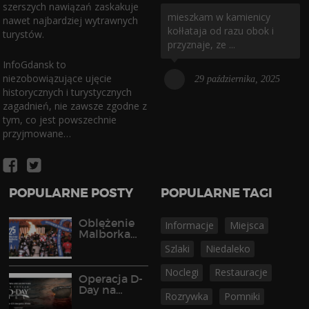
szerszych nawiązań zaskakuje
mieszkam w kamienicy
nawet najbardziej wytrawnych
kołłataja od razu obok i
turystów.
przyznaje, ze ...
InfoGdansk to
niezobowiązujące ujęcie
29 października, 2025
historycznych i turystycznych
zagadnień, nie zawsze zgodne z
tym, co jest powszechnie
przyjmowane…
POPULARNE POSTY
POPULARNE TAGI
Oblężenie
Informacje
Miejsca
Malborka
2026
Szlaki
Niedaleko
Noclegi
Restauracje
Operacja D-
Day na
Rozrywka
Pomniki
Półwyspie