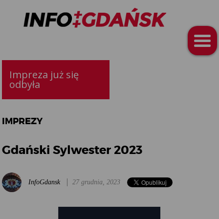
Impreza już się
odbyła
IMPREZY
Gdański Sylwester 2023
InfoGdansk
27 grudnia, 2023