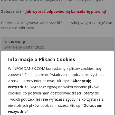
Zobacz też –
Jak wybrać odpowiednią kancelarię prawną?
Gdańska Noc Sylwestrowa coraz bliżej, atrakcji w tym szczególnym
czasie nie zabraknie.
INFORMACJE
Gdański Sylwester 2023;
31 grudnia 2023 r., godz. 22.00;
Jar Wilanowski – koncert Sylwii Grzeszczak;
Informacje o Plikach Cookies
Plaża przy molo w Brzeźnie – Gromee z zespołem;
W INFOGDANSK.COM korzystamy z plików cookies, aby
zapewnić Ci najlepsze doświadczenia podczas korzystania
z naszej strony internetowej. Klikając
"Akceptuję
wszystkie"
, wyrażasz zgodę na wykorzystanie plików
cookies, co pozwoli nam dostosować treści i oferty do
Twoich potrzeb. Jeśli nie wyrażasz zgody na korzystanie z
nieistotnych plików cookies, możesz kliknąć
"Odrzucam
wszystkie"
.