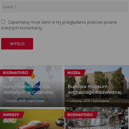
Zapamiętaj moje dane w tej przeglądarce podczas pisania
kolejnych komentarzy.
ROZMAITOŚCI
MUZEA
Kursy maturalne dla
Budowa Muzeum
dorosłych w Gdańsku
Archeologii Podwodnej i
Rybołówstwa
7 sierpnia, 2026 | InfoGdansk
7 sierpnia, 2026 | InfoGdansk
Bałtyckiego w Łebie
IMPREZY
ROZMAITOŚCI
Zmywarka podblatowa