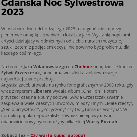
Gdańska Noc Sylwestrowa
2023
W ostatnim dniu odchodzącego 2023 roku gdańskie imprezy
plenerowe odbędą się w dwóch lokalizacjach. Wystąpią popularni
artyści działający w odmiennych od siebie nurtach muzycznej
sztuki, zatem z podjęciem decyzji nie powinno być problemu, dla
każdego coś miłego.
Na terenie
Jaru Wilanowskiego
na
Chełmie
odbędzie się koncert
Sylwii Grzeszczak
, popularna wokalistka zaśpiewa swoje
najbardziej znane przeboje.
Artystka zadebiutowała na rynku fonograficznym w 2008 roku, gdy
wraz z raperem
Liberem
wydała album „Ona i on”. Potem
przyszedł czas na albumy solowe, Sylwia Grzeszczak świetnie
zaśpiewała wiele własnych utworów, między innymi „Małe rzeczy”,
„Sen o przyszłości”, „Pożyczony” czy też „Tanta dziewczyna”. W
dorobku popularnej wokalistki również nietypowy utwór,
mianowicie nowy hymn drużyny piłkarskiej
Warty Poznań
.
Zobacz też –
Czy warto kupić laptopa?