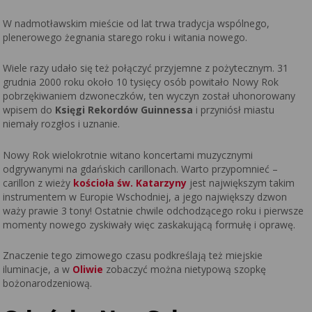
W nadmotławskim mieście od lat trwa tradycja wspólnego,
plenerowego żegnania starego roku i witania nowego.
Wiele razy udało się też połączyć przyjemne z pożytecznym. 31
grudnia 2000 roku około 10 tysięcy osób powitało Nowy Rok
pobrzękiwaniem dzwoneczków, ten wyczyn został uhonorowany
wpisem do
Księgi Rekordów Guinnessa
i przyniósł miastu
niemały rozgłos i uznanie.
Nowy Rok wielokrotnie witano koncertami muzycznymi
odgrywanymi na gdańskich carillonach. Warto przypomnieć –
carillon z wieży
kościoła św. Katarzyny
jest największym takim
instrumentem w Europie Wschodniej, a jego największy dzwon
waży prawie 3 tony! Ostatnie chwile odchodzącego roku i pierwsze
momenty nowego zyskiwały więc zaskakującą formułę i oprawę.
Znaczenie tego zimowego czasu podkreślają też miejskie
iluminacje, a w
Oliwie
zobaczyć można nietypową szopkę
bożonarodzeniową.