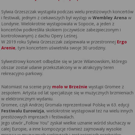
Sylwia Grzeszczak wystąpiła podczas wielu prestiżowych koncertów
i festiwali, jednym z ciekawszych był występ w
Wembley Arena
w
Londynie. Wielokrotnie występowała w Sopocie, a jeden z
koncertów podkreśliła skokiem (oczywiście zabezpieczonym i
kontrolowanym) z dachu Opery Leśnej.
W 2019 roku Sylwia Grzeszczak zaśpiewała w przestronnej
Ergo
Arenie
, tym koncertem uświetniła swoje 30 urodziny.
Sylwestrowy koncert odbędzie się w Jarze Wilanowskim, którego
obszar został udanie przekształcony w w atrakcyjny teren
rekreacyjno-parkowy.
Natomiast na scenie przy
molo w Brzeźnie
wystąpi Gromee z
zespołem. Artysta od lat specjalizuje się w muzycznych brzmieniach
w elektronicznym wydaniu.
Gromee, czyli Andrzej Gromala reprezentował Polskę w 63. edycji
Festiwalu Eurowizja
, wielokrotnie występował też na wielu innych
prestiżowych imprezach i festiwalach.
Jego utwór „Follow You” zyskał wielkie uznanie wśród słuchaczy w
całej Europie, a inne kompozycje również zajmowały wysokie
miejsca w muzycznych rankingach i zestawieniach przebojów.