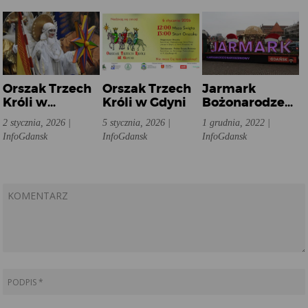
Orszak Trzech
Orszak Trzech
Jarmark
Króli w
Króli w Gdyni
Bożonarodzeni
Gdańsku
w Gdańsku
2 stycznia, 2026 |
5 stycznia, 2026 |
1 grudnia, 2022 |
InfoGdansk
InfoGdansk
InfoGdansk