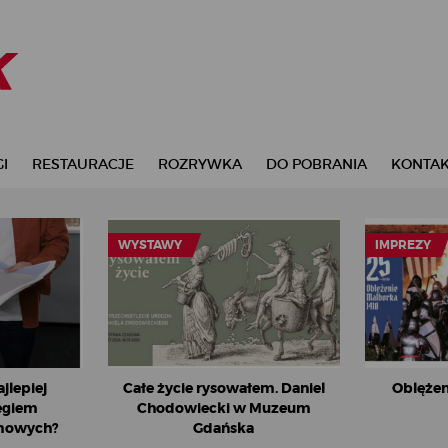
I
RESTAURACJE
ROZRYWKA
DO POBRANIA
KONTA
WYSTAWY
IMPREZY
jlepiej
Całe życie rysowałem. Daniel
Oblężen
egiem
Chodowiecki w Muzeum
mowych?
Gdańska