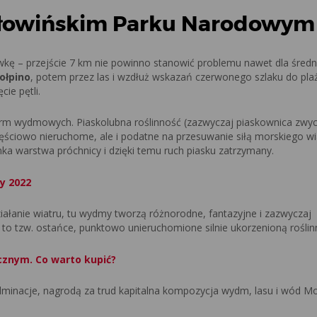
łowińskim Parku Narodowym
ę – przejście 7 km nie powinno stanowić problemu nawet dla średn
ołpino
, potem przez las i wzdłuż wskazań czerwonego szlaku do pla
ie pętli.
rm wydmowych. Piaskolubna roślinność (zazwyczaj piaskownica zwyc
ściowo nieruchome, ale i podatne na przesuwanie siłą morskiego wi
ka warstwa próchnicy i dzięki temu ruch piasku zatrzymany.
y 2022
ziałanie wiatru, tu wydmy tworzą różnorodne, fantazyjne i zazwyczaj
to tzw. ostańce, punktowo unieruchomione silnie ukorzenioną roślin
cznym. Co warto kupić?
lminacje, nagrodą za trud kapitalna kompozycja wydm, lasu i wód M