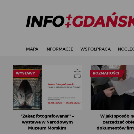
MAPA
INFORMACJE
WSPÓŁPRACA
NOCLEG
WYSTAWY
ROZMAITOŚCI
"Zakaz fotografowania'" –
W jaki sposób na
wystawa w Narodowym
zarządzać obi
Muzeum Morskim
dokumentów fir