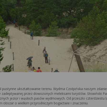
l pustynne ukształtowanie terenu. Wydma Czołpińska naszym zdani
nie zadeptywanej przez dowożonych meleksami turystów. Słowiński Pa
ych jezior i wąskich pasów wydmowych. Od przeszło czterdziestu l
em obszar o wielkim przyrodniczym bogactwie i znaczeniu.