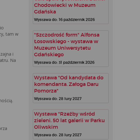
Chodowiecki w Muzeum
Gdańska
Wystawa do: 16 październik 2026
io
ży, tam w
"Szczodrość form" Alfonsa
Łosowskiego - wystawa w
Muzeum Uniwersytetu
zajna i
Gdańskiego
atru. Na
Wystawa do: 31 październik 2026
Wystawa "Od kandydata do
komendanta. Załoga Daru
Pomorza"
Wystawa do: 28 luty 2027
nością.
Wystawa "Rzeźby wśród
zieleni. 50 lat galerii w Parku
Oliwskim
orza
Wystawa do: 28 luty 2027