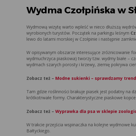
Wydma Czołpińska w S
Wydmową wizytę warto wpleść w nieco dłuższą wędrówk
wyrobionych turystów. Początek na parkingu leśnym
Cz
lewo do latarni morskiej w Czołpinie i następnie zamknięc
W opisywanym obszarze interesujące zróżnicowanie fo
wydmuchrzyca piaskowa) tworzy tzw. wydmy białe – czę
wydmach szarych porosty i krzewy, ziemię pokrywa cien
Zobacz też –
Modne sukienki – sprawdzamy trend
Tam gdzie roślinności brakuje piasek jest podatny na d
krótkotrwałe formy. Charakterystyczne piaskowe kopce 
Zobacz też –
Wyprawka dla psa w sklepie zoologi
W trakcie przejścia wspinaczka na kolejne wydmowe ku
Bałtyckiego.