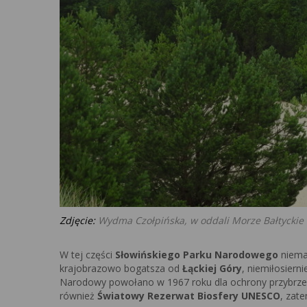
Zdjęcie:
Wydma Czołpińska, w oddali Morze Bałtyckie
W tej części
Słowińskiego Parku Narodowego
niema
krajobrazowo bogatsza od
Łąckiej Góry
, niemiłosier
Narodowy powołano w 1967 roku dla ochrony przybrzeżn
również
Światowy Rezerwat Biosfery UNESCO
, zat