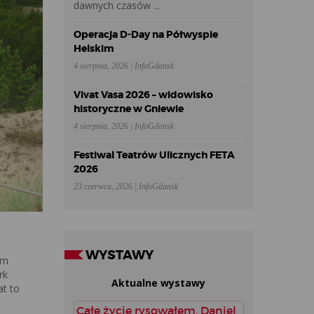
dawnych czasów ...
Operacja D-Day na Półwyspie
Helskim
4 sierpnia, 2026 | InfoGdansk
Vivat Vasa 2026 – widowisko
historyczne w Gniewie
4 sierpnia, 2026 | InfoGdansk
Festiwal Teatrów Ulicznych FETA
2026
23 czerwca, 2026 | InfoGdansk
WYSTAWY
em
rk
Aktualne wystawy
at to
Całe życie rysowałem. Daniel