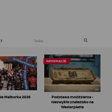
KT
INFORMACJE
ie Malborka 2026
Podstawa moździerza –
niezwykłe znalezisko na
Westerplatte