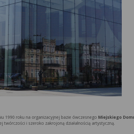
u 1990 roku na organizacyjnej bazie ówczesnego
Miejskiego Domu
j twórczości i szeroko zakrojoną działalnością artystyczną.