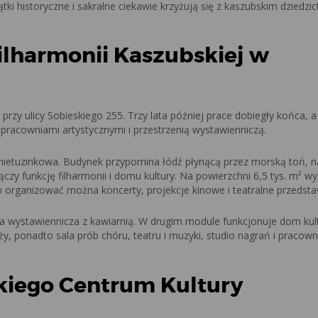
i historyczne i sakralne ciekawie krzyżują się z kaszubskim dziedzi
lharmonii Kaszubskiej w
rzy ulicy Sobieskiego 255
. Trzy lata później prace dobiegły końca, a
pracowniami artystycznymi i przestrzenią wystawienniczą.
 i nietuzinkowa. Budynek przypomina łódź płynącą przez morską toń, 
czy funkcję filharmonii i domu kultury. Na powierzchni 6,5 tys. m² w
organizować można koncerty, projekcje kinowe i teatralne przedsta
ia wystawiennicza z kawiarnią. W drugim module funkcjonuje dom kul
 ponadto sala prób chóru, teatru i muzyki, studio nagrań i pracown
kiego Centrum Kultury