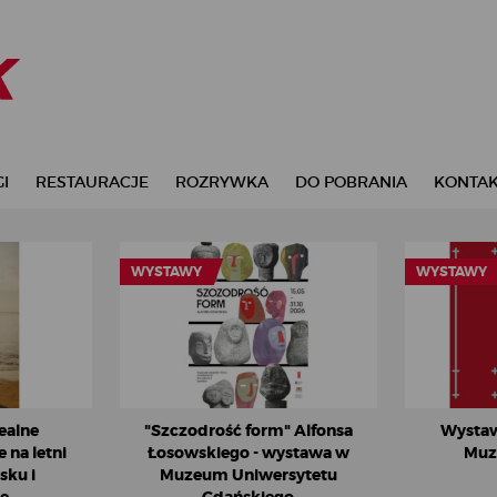
I
RESTAURACJE
ROZRYWKA
DO POBRANIA
KONTA
WYSTAWY
WYSTAWY
ealne
"Szczodrość form" Alfonsa
Wystaw
 na letni
Łosowskiego - wystawa w
Muz
sku i
Muzeum Uniwersytetu