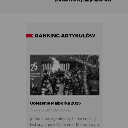
portem na wyciągnięcie ręki
RANKING ARTYKUŁÓW
Oblężenie Malborka 2026
7 czerwca, 2026 | InfoGdansk
Jedna z najsłynniejszych inscenizacji
historycznych Oblężenie Malborka po