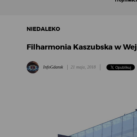
Trójmieśc
NIEDALEKO
Filharmonia Kaszubska w We
InfoGdansk
21 maja, 2018