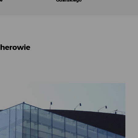
ie
Gdańskiego
jherowie