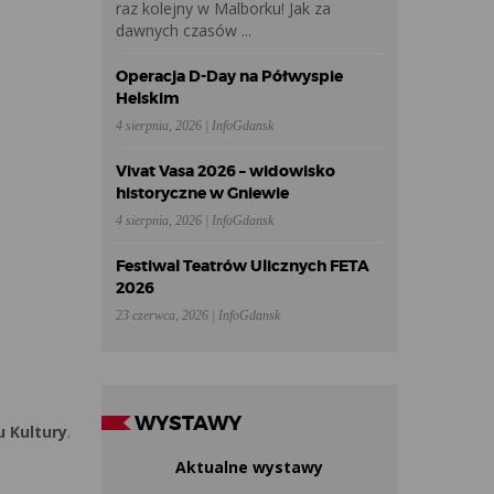
raz kolejny w Malborku! Jak za
dawnych czasów ...
Operacja D-Day na Półwyspie
Helskim
4 sierpnia, 2026 | InfoGdansk
Vivat Vasa 2026 – widowisko
historyczne w Gniewie
4 sierpnia, 2026 | InfoGdansk
Festiwal Teatrów Ulicznych FETA
2026
23 czerwca, 2026 | InfoGdansk
WYSTAWY
 Kultury
.
Aktualne wystawy