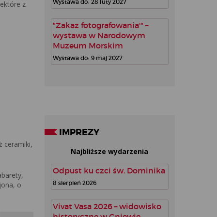
Wystawa do: 28 luty 2027
ektóre z
"Zakaz fotografowania'" –
wystawa w Narodowym
Muzeum Morskim
Wystawa do: 9 maj 2027
IMPREZY
ż ceramiki,
Najbliższe wydarzenia
Odpust ku czci św. Dominika
abarety,
8 sierpień 2026
jona, o
Vivat Vasa 2026 – widowisko
historyczne w Gniewie