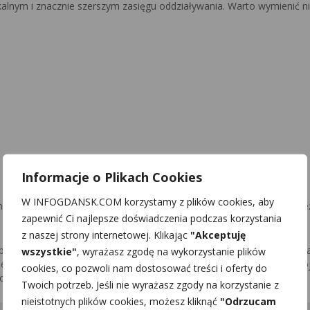
alnym i znacznie szerszym zasięgu oddziaływania. Warto wymienić ni
Informacje o Plikach Cookies
W INFOGDANSK.COM korzystamy z plików cookies, aby
e, teatralne, fotograficzne i sportowe. Ciekawe warsztaty dotyczą te
zapewnić Ci najlepsze doświadczenia podczas korzystania
z naszej strony internetowej. Klikając
"Akceptuję
presaryjnej, bo do
Filharmonii Kaszubskiej
zapraszane są teatry, k
wszystkie"
, wyrażasz zgodę na wykorzystanie plików
 z regionu i całego kraju. Zatem działalność placówki szeroko zakro
cookies, co pozwoli nam dostosować treści i oferty do
ości.
Twoich potrzeb. Jeśli nie wyrażasz zgody na korzystanie z
nieistotnych plików cookies, możesz kliknąć
"Odrzucam