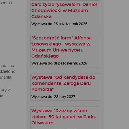
ctwem i
Całe życie rysowałem. Daniel
Chodowiecki w Muzeum
Gdańska
Wystawa do: 16 październik 2026
"Szczodrość form" Alfonsa
Łosowskiego - wystawa w
Muzeum Uniwersytetu
Gdańskiego
Wystawa do: 31 październik 2026
na dachu-
ydzielono
wienia.
Wystawa "Od kandydata do
komendanta. Załoga Daru
Pomorza"
tury z
ie
Wystawa do: 28 luty 2027
Wystawa "Rzeźby wśród
zieleni. 50 lat galerii w Parku
Oliwskim