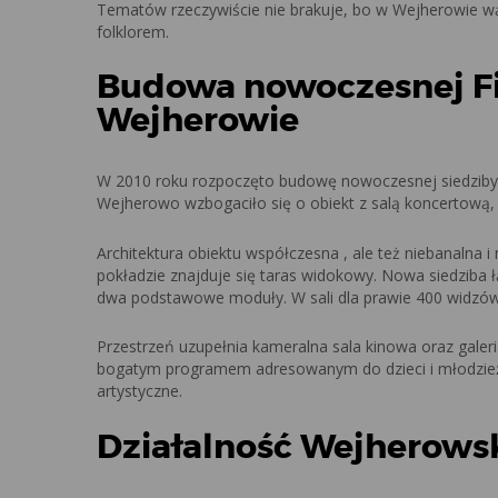
Tematów rzeczywiście nie brakuje, bo w Wejherowie wątk
folklorem.
Budowa nowoczesnej Fi
Wejherowie
W 2010 roku rozpoczęto budowę nowoczesnej siedziby p
Wejherowo wzbogaciło się o obiekt z salą koncertową, 
Architektura obiektu współczesna , ale też niebanalna
pokładzie znajduje się taras widokowy. Nowa siedziba łą
dwa podstawowe moduły. W sali dla prawie 400 widzów 
Przestrzeń uzupełnia kameralna sala kinowa oraz galer
bogatym programem adresowanym do dzieci i młodzieży,
artystyczne.
Działalność Wejherows