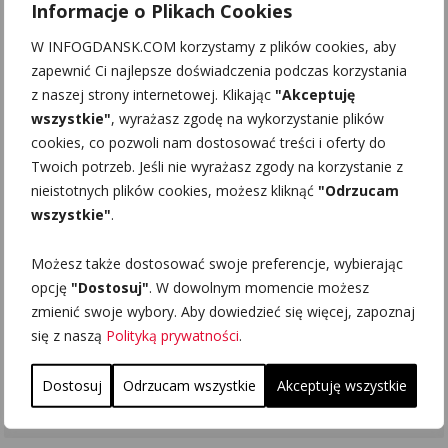
Informacje o Plikach Cookies
W INFOGDANSK.COM korzystamy z plików cookies, aby
zapewnić Ci najlepsze doświadczenia podczas korzystania
z naszej strony internetowej. Klikając
"Akceptuję
wszystkie"
, wyrażasz zgodę na wykorzystanie plików
Dwór
Dwór
Dwór Ernsttal
cookies, co pozwoli nam dostosować treści i oferty do
Kuźniczki
Ferberów
Twoich potrzeb. Jeśli nie wyrażasz zgody na korzystanie z
16 lutego, 2017 |
2 marca, 2017 |
14 marca, 2017 |
InfoGdansk
nieistotnych plików cookies, możesz kliknąć
"Odrzucam
InfoGdansk
InfoGdansk
wszystkie"
.
Możesz także dostosować swoje preferencje, wybierając
opcję
"Dostosuj"
. W dowolnym momencie możesz
zmienić swoje wybory. Aby dowiedzieć się więcej, zapoznaj
się z naszą
Polityką prywatności
.
Dostosuj
Odrzucam wszystkie
Akceptuję wszystkie