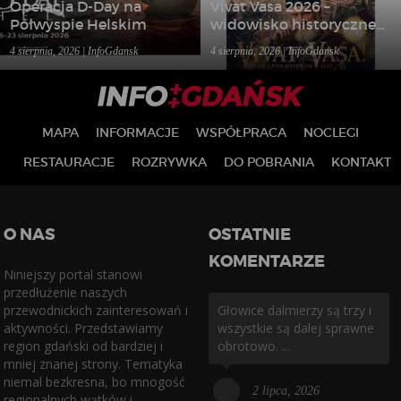
Operacja D-Day na
Vivat Vasa 2026 –
Półwyspie Helskim
widowisko historyczne
w Gniewie
4 sierpnia, 2026 | InfoGdansk
4 sierpnia, 2026 | InfoGdansk
MAPA
INFORMACJE
WSPÓŁPRACA
NOCLEGI
RESTAURACJE
ROZRYWKA
DO POBRANIA
KONTAKT
O NAS
OSTATNIE
KOMENTARZE
Niniejszy portal stanowi
przedłużenie naszych
przewodnickich zainteresowań i
Głowice dalmierzy są trzy i
aktywności. Przedstawiamy
wszystkie są dalej sprawne
region gdański od bardziej i
obrotowo. ...
mniej znanej strony. Tematyka
niemal bezkresna, bo mnogość
2 lipca, 2026
regionalnych wątków i