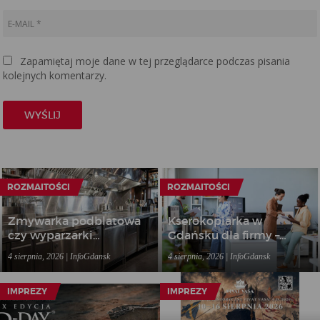
Zapamiętaj moje dane w tej przeglądarce podczas pisania
kolejnych komentarzy.
ROZMAITOŚCI
ROZMAITOŚCI
Zmywarka podblatowa
Kserokopiarka w
czy wyparzarki
Gdańsku dla firmy –
gastronomiczne – jakie
kiedy wynajem sprzętu
4 sierpnia, 2026 | InfoGdansk
4 sierpnia, 2026 | InfoGdansk
rozwiązanie wybrać do
biurowego bardziej się
lokalu?
opłaca niż zakup?
IMPREZY
IMPREZY