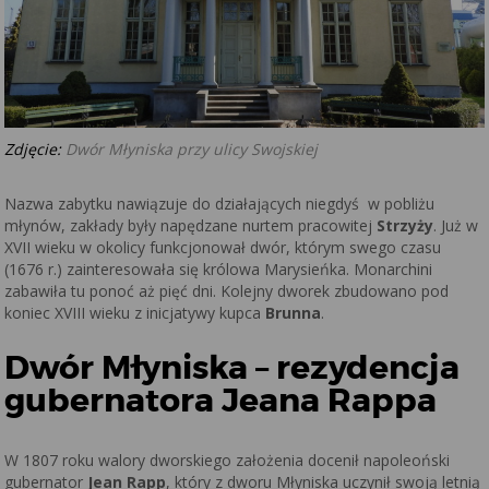
Zdjęcie:
Dwór Młyniska przy ulicy Swojskiej
Nazwa zabytku nawiązuje do działających niegdyś w pobliżu
młynów, zakłady były napędzane nurtem pracowitej
Strzyży
. Już w
XVII wieku w okolicy funkcjonował dwór, którym swego czasu
(1676 r.) zainteresowała się królowa Marysieńka. Monarchini
zabawiła tu ponoć aż pięć dni. Kolejny dworek zbudowano pod
koniec XVIII wieku z inicjatywy kupca
Brunna
.
Dwór Młyniska – rezydencja
gubernatora Jeana Rappa
W 1807 roku walory dworskiego założenia docenił napoleoński
gubernator
Jean Rapp
, który z dworu Młyniska uczynił swoją letnią