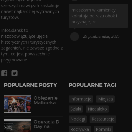
szerszych nawiązań zaskakuje
mieszkam w kamienicy
nawet najbardziej wytrawnych
kołłataja od razu obok i
turystów.
przyznaje, ze ...
InfoGdansk to
niezobowiązujące ujęcie
29 października, 2025
historycznych i turystycznych
zagadnień, nie zawsze zgodne z
tym, co jest powszechnie
przyjmowane…
POPULARNE POSTY
POPULARNE TAGI
Oblężenie
Informacje
Miejsca
Malborka
2026
Szlaki
Niedaleko
Noclegi
Restauracje
Operacja D-
Day na
Rozrywka
Pomniki
Półwyspie