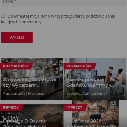
Zapamiętaj moje dane w tej przeglądarce podczas pisania
kolejnych komentarzy.
ROZMAITOŚCI
ROZMAITOŚCI
Zmywarka podblatowa
Kserokopiarka w
czy wyparzarki
Gdańsku dla firmy –
gastronomiczne – jakie
kiedy wynajem sprzętu
4 sierpnia, 2026 | InfoGdansk
4 sierpnia, 2026 | InfoGdansk
rozwiązanie wybrać do
biurowego bardziej się
lokalu?
opłaca niż zakup?
IMPREZY
IMPREZY
Operacja D-Day na
Vivat Vasa 2026 –
Półwyspie Helskim
widowisko historyczne