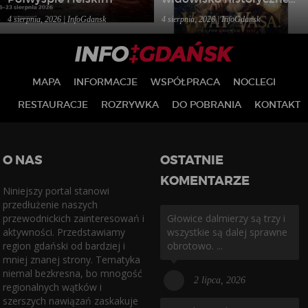
w Gniewie
4 sierpnia, 2026 | InfoGdansk
4 sierpnia, 2026 | InfoGdansk
MAPA
INFORMACJE
WSPÓŁPRACA
NOCLEGI
RESTAURACJE
ROZRYWKA
DO POBRANIA
KONTAKT
O NAS
OSTATNIE
KOMENTARZE
Niniejszy portal stanowi
przedłużenie naszych
przewodnickich zainteresowań i
Głowice dalmierzy są trzy i
aktywności. Przedstawiamy
wszystkie są dalej sprawne
region gdański od bardziej i
obrotowo. ...
mniej znanej strony. Tematyka
niemal bezkresna, bo mnogość
2 lipca, 2026
regionalnych wątków i
szerszych nawiązań zaskakuje