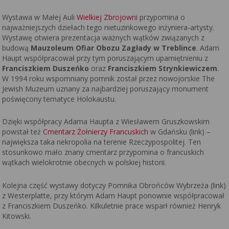
Wystawa w Małej Auli
Wielkiej Zbrojowni
przypomina o
najważniejszych dziełach tego nietuzinkowego inżyniera-artysty.
Wystawę otwiera prezentacja ważnych wątków związanych z
budową
Mauzoleum Ofiar Obozu Zagłady w Treblince
. Adam
Haupt współpracował przy tym poruszającym upamiętnieniu z
Franciszkiem Duszeńko
oraz
Franciszkiem Strynkiewiczem
.
W 1994 roku wspomniany pomnik został przez nowojorskie The
Jewish Muzeum uznany za najbardziej poruszający monument
poświęcony tematyce Holokaustu.
Dzięki współpracy Adama Haupta z Wiesławem Gruszkowskim
powstał też
Cmentarz Żołnierzy Francuskich
w Gdańsku (link) –
największa taka nekropolia na terenie Rzeczypospolitej. Ten
stosunkowo mało znany cmentarz przypomina o francuskich
wątkach wielokrotnie obecnych w polskiej historii.
Kolejna część wystawy dotyczy Pomnika Obrońców Wybrzeża (link)
z Westerplatte, przy którym Adam Haupt ponownie współpracował
z Franciszkiem Duszeńko. Kilkuletnie prace wsparł również Henryk
Kitowski.