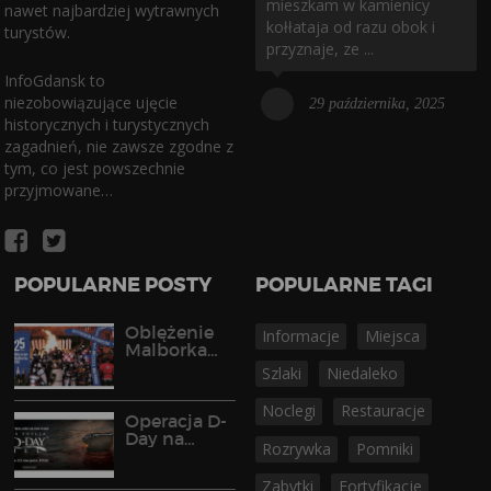
mieszkam w kamienicy
nawet najbardziej wytrawnych
kołłataja od razu obok i
turystów.
przyznaje, ze ...
InfoGdansk to
niezobowiązujące ujęcie
29 października, 2025
historycznych i turystycznych
zagadnień, nie zawsze zgodne z
tym, co jest powszechnie
przyjmowane…
POPULARNE POSTY
POPULARNE TAGI
Oblężenie
Informacje
Miejsca
Malborka
2026
Szlaki
Niedaleko
Noclegi
Restauracje
Operacja D-
Day na
Rozrywka
Pomniki
Półwyspie
Helskim
Zabytki
Fortyfikacje