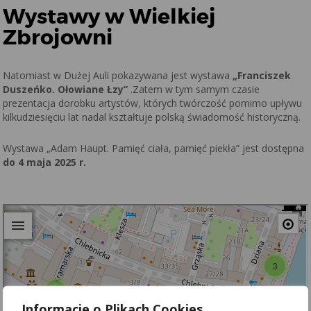
Wystawy w Wielkiej
Zbrojowni
Natomiast w Dużej Auli pokazywana jest wystawa
„Franciszek
Duszeńko. Ołowiane Łzy”
.Zatem w tym samym czasie
prezentacja dorobku artystów, których twórczość pomimo upływu
kilkudziesięciu lat nadal kształtuje polską świadomość historyczną.
Wystawa „Adam Haupt. Pamięć ciała, pamięć piekła” jest dostępna
do 4 maja 2025 r.
Informacje o Plikach Cookies