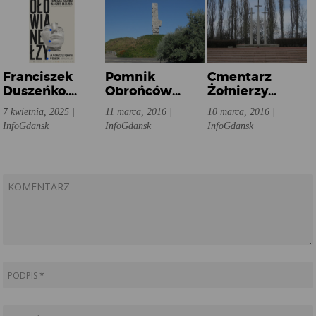
Franciszek
Pomnik
Cmentarz
Duszeńko.
Obrońców
Żołnierzy
Ołowiane Łzy
Wybrzeża
Francuskich
7 kwietnia, 2025 |
11 marca, 2016 |
10 marca, 2016 |
InfoGdansk
InfoGdansk
InfoGdansk