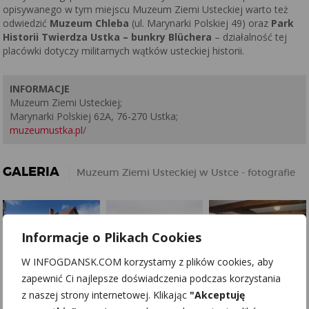
opisywanego w tym miejscu Muzeum Ziemi Usteckiej warto też
odwiedzić
Muzeum Chleba
(ul. Marynarki Polskiej 49) oraz
Park
Historii Twierdza Ustka – bunkry Blüchera
– działalność tej
placówki dotyczy militarnych wątków usteckiej historii.
INFORMACJE
Muzeum Ziemi Usteckiej;
Marynarki Polskiej 62A, 76-270 Ustka;
muzeumustka.pl
/
GALERIA
Muzeum Ziemi Usteckiej w Ustce - fotografie
Informacje o Plikach Cookies
W INFOGDANSK.COM korzystamy z plików cookies, aby
zapewnić Ci najlepsze doświadczenia podczas korzystania
z naszej strony internetowej. Klikając
"Akceptuję