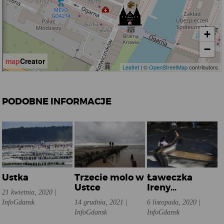
PODOBNE INFORMACJE
Ustka
Trzecie molo w
Ławeczka
Ustce
Ireny
21 kwietnia, 2020 |
Kwiatkowskiej
InfoGdansk
14 grudnia, 2021 |
6 listopada, 2020 |
w Ustce
InfoGdansk
InfoGdansk