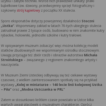
użytku i zabytki techniki. Wśród nich prawdziwe unikaty: pralki
bąbelkowe tzw. dzwony, przedwojenny sprzęt fotograficzny i
szykowny
strój kąpielowy
z początku XX stulecia.
Sporo eksponatów dotyczy powojennej działalności
Stoczni
„Ustka”
. Wspomniany zakład w latach 70-tych ubiegłego stulecia
zatrudniał prawie 2 tysiące osób, budowano w nim znakomite kutry
rybackie, holowniki, jednostki szkolne i kutry trałowe.
W opisywanym muzeum zobaczyć więc można kolekcję modeli
statków zbudowanych we wspomnianym ośrodku stoczniowym.
Uwagę przyciąga też zbiór rzeźb i obrazów autorstwa
Michała
Stroińskiego
– związanego z regionem znakomitego artysty i
nauczyciela.
W Muzeum Ziemi Usteckiej odbywają się też ciekawe wystawy
czasowe, z wielkim zainteresowaniem spotkały się na przykład
wystawy
„Kolej w miniaturze – 140 lecie linii kolejowej Ustka
– Piła”
oraz
„Modna Ustczanka w PRL”
Zatem w stosunkowo krótkim czasie powstało w Ustce kilka
wartych uwagi placówek o muzealnym charakterze. Oprócz