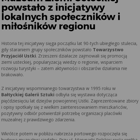
powstało z inicjatywy
lokalnych społeczników i
miłośników regionu
Historia tej inicjatywy sięga początku lat 90-tych ubiegłego stulecia,
gdy staraniem grupy społeczników powstało
Towarzystwo
Przyjaciół Ustki
. Zrzeszeni działacze zajmowali się promocją
ziemi usteckiej, popularyzacją wiedzy o regionie, wsparciem
rozwoju turystyki – zatem aktywności i obszarów działania nie
brakowało.
Z inicjatywy wspomnianego towarzystwa w 1995 roku w
Bałtyckiej Galerii Sztuki
odbyła się wystawa dotycząca
pięćdziesięciu lat dziejów powojennej Ustki. Zaprezentowane zbiory
i opisy spotkały się z wielkim zainteresowaniem mieszkańców,
pozytywny odbiór potwierdził potrzebę organizacji placówki
muzealnej z prawdziwego zdarzenia.
Wkrótce potem w pobliżu nabrzeża portowego rozpoczęła się
budowa muzealnej siedziby. Przy ul. Marynarki Polskiej rosła replika