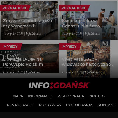
ROZMAITOŚCI
ROZMAITOŚCI
Zmywarka podblatowa
Kserokopiarka w
czy wyparzarki
Gdańsku dla firmy –
gastronomiczne – jakie
kiedy wynajem sprzętu
4 sierpnia, 2026 | InfoGdansk
4 sierpnia, 2026 | InfoGdansk
rozwiązanie wybrać do
biurowego bardziej się
lokalu?
opłaca niż zakup?
IMPREZY
IMPREZY
Operacja D-Day na
Vivat Vasa 2026 –
Półwyspie Helskim
widowisko historyczne
w Gniewie
4 sierpnia, 2026 | InfoGdansk
4 sierpnia, 2026 | InfoGdansk
MAPA
INFORMACJE
WSPÓŁPRACA
NOCLEGI
RESTAURACJE
ROZRYWKA
DO POBRANIA
KONTAKT