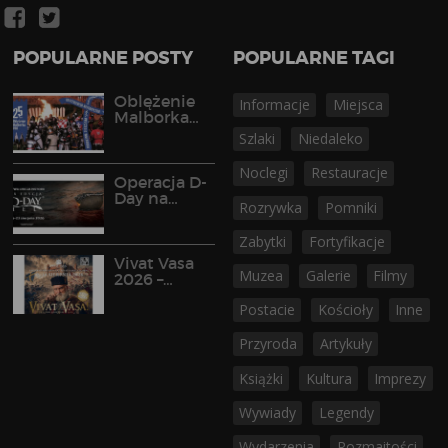
POPULARNE POSTY
POPULARNE TAGI
Oblężenie
Informacje
Miejsca
Malborka
2026
Szlaki
Niedaleko
Noclegi
Restauracje
Operacja D-
Day na
Rozrywka
Pomniki
Półwyspie
Helskim
Zabytki
Fortyfikacje
Vivat Vasa
Muzea
Galerie
Filmy
2026 –
widowisko
Postacie
Kościoły
Inne
historyczne
w Gniewie
Przyroda
Artykuły
Książki
Kultura
Imprezy
Wywiady
Legendy
Wydarzenia
Rozmaitości