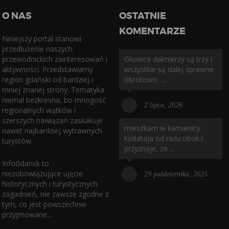
O NAS
OSTATNIE
KOMENTARZE
Niniejszy portal stanowi
przedłużenie naszych
przewodnickich zainteresowań i
Głowice dalmierzy są trzy i
aktywności. Przedstawiamy
wszystkie są dalej sprawne
region gdański od bardziej i
obrotowo. ...
mniej znanej strony. Tematyka
niemal bezkresna, bo mnogość
2 lipca, 2026
regionalnych wątków i
szerszych nawiązań zaskakuje
mieszkam w kamienicy
nawet najbardziej wytrawnych
kołłataja od razu obok i
turystów.
przyznaje, ze ...
InfoGdansk to
niezobowiązujące ujęcie
29 października, 2025
historycznych i turystycznych
zagadnień, nie zawsze zgodne z
tym, co jest powszechnie
przyjmowane…