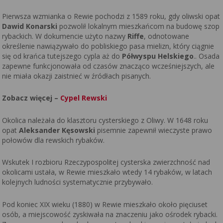
Pierwsza wzmianka o Rewie pochodzi z 1589 roku, gdy oliwski opat
Dawid Konarski
pozwolił lokalnym mieszkańcom na budowę szop
rybackich. W dokumencie użyto nazwy
Riffe
, odnotowane
określenie nawiązywało do pobliskiego pasa mielizn, który ciągnie
się od krańca tutejszego cypla aż do
Półwyspu Helskiego
.. Osada
zapewne funkcjonowała od czasów znacząco wcześniejszych, ale
nie miała okazji zaistnieć w źródłach pisanych.
Zobacz więcej –
Cypel Rewski
Okolica należała do klasztoru cysterskiego z Oliwy. W 1648 roku
opat
Aleksander Kęsowski
pisemnie zapewnił wieczyste prawo
połowów dla rewskich rybaków.
Wskutek I rozbioru Rzeczypospolitej cysterska zwierzchność nad
okolicami ustała, w Rewie mieszkało wtedy 14 rybaków, w latach
kolejnych ludności systematycznie przybywało.
Pod koniec XIX wieku (1880) w Rewie mieszkało około pięciuset
osób, a miejscowość zyskiwała na znaczeniu jako ośrodek rybacki.