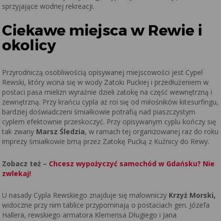
sprzyjające wodnej rekreacji.
Ciekawe miejsca w Rewie i
okolicy
Przyrodniczą osobliwością opisywanej miejscowości jest Cypel
Rewski, który wcina się w wody Zatoki Puckiej i przedłużeniem w
postaci pasa mielizn wyraźnie dzieli zatokę na część wewnętrzną i
zewnętrzną. Przy krańcu cypla aż roi się od miłośników kitesurfingu,
bardziej doświadczeni śmiałkowie potrafią nad piaszczystym
cyplem efektownie przeskoczyć. Przy opisywanym cyplu kończy się
tak zwany
Marsz Śledzia
, w ramach tej organizowanej raz do roku
imprezy śmiałkowie brną przez Zatokę Pucką z Kuźnicy do Rewy.
Zobacz też –
Chcesz wypożyczyć samochód w Gdańsku? Nie
zwlekaj!
U nasady Cypla Rewskiego znajduje się malowniczy
Krzyż Morski,
widoczne przy nim tablice przypominają o postaciach gen. Józefa
Hallera, rewskiego armatora Klemensa Długiego i Jana