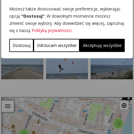
W opisywanej miejscowości prężnie działa
Rewski Yacht Klub
,
Możesz także dostosować swoje preferencje, wybierając
profesjonalne usługi oferują szkółki windsurfingu i kitesurfingu.
opcję
"Dostosuj"
. W dowolnym momencie możesz
Zatem możliwości udanego odpoczynku i co za tym idzie –
zmienić swoje wybory. Aby dowiedzieć się więcej, zapoznaj
powodów do wizyty w Rewie nie brakuje.
się z naszą
Polityką prywatności
.
GALERIA
Rewa - fotografie
Dostosuj
Odrzucam wszystkie
Akceptuję wszystkie