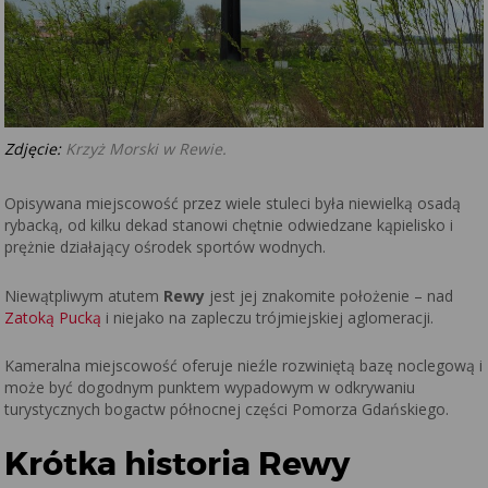
Zdjęcie:
Krzyż Morski w Rewie.
Opisywana miejscowość przez wiele stuleci była niewielką osadą
rybacką, od kilku dekad stanowi chętnie odwiedzane kąpielisko i
prężnie działający ośrodek sportów wodnych.
Niewątpliwym atutem
Rewy
jest jej znakomite położenie – nad
Zatoką Pucką
i niejako na zapleczu trójmiejskiej aglomeracji.
Kameralna miejscowość oferuje nieźle rozwiniętą bazę noclegową i
może być dogodnym punktem wypadowym w odkrywaniu
turystycznych bogactw północnej części Pomorza Gdańskiego.
Krótka historia Rewy