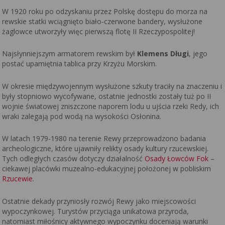
W 1920 roku po odzyskaniu przez Polskę dostępu do morza na
rewskie statki wciągnięto biało-czerwone bandery, wysłużone
żaglowce utworzyły więc pierwszą flotę II Rzeczypospolitej!
Najsłynniejszym armatorem rewskim był
Klemens Długi
, jego
postać upamiętnia tablica przy Krzyżu Morskim.
W okresie międzywojennym wysłużone szkuty traciły na znaczeniu i
były stopniowo wycofywane, ostatnie jednostki zostały tuż po II
wojnie światowej zniszczone naporem lodu u ujścia rzeki Redy, ich
wraki zalegają pod wodą na wysokości Osłonina.
W latach 1979-1980 na terenie Rewy przeprowadzono badania
archeologiczne, które ujawniły relikty osady kultury rzucewskiej.
Tych odległych czasów dotyczy działalność
Osady Łowców Fok
–
ciekawej placówki muzealno-edukacyjnej położonej w pobliskim
Rzucewie
.
Ostatnie dekady przyniosły rozwój Rewy jako miejscowości
wypoczynkowej. Turystów przyciąga unikatowa przyroda,
natomiast miłośnicy aktywnego wypoczynku doceniają warunki