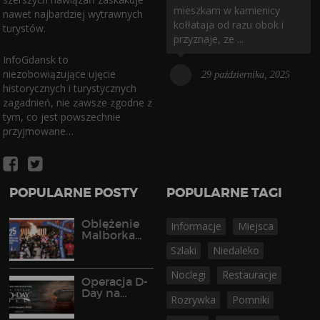
mieszkam w kamienicy
nawet najbardziej wytrawnych
kołłataja od razu obok i
turystów.
przyznaje, ze ...
InfoGdansk to
niezobowiązujące ujęcie
29 października, 2025
historycznych i turystycznych
zagadnień, nie zawsze zgodne z
tym, co jest powszechnie
przyjmowane…
POPULARNE POSTY
POPULARNE TAGI
Oblężenie
Informacje
Miejsca
Malborka
2026
Szlaki
Niedaleko
Noclegi
Restauracje
Operacja D-
Day na
Rozrywka
Pomniki
Półwyspie
Helskim