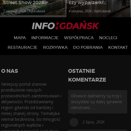
Street Show 2026
czy wyparzarki
gastronomiczne – jakie
7 sierpnia, 2026 | InfoGdansk
4 sierpnia, 2026 | InfoGdansk
rozwiązanie wybrać do
lokalu?
MAPA
INFORMACJE
WSPÓŁPRACA
NOCLEGI
RESTAURACJE
ROZRYWKA
DO POBRANIA
KONTAKT
O NAS
OSTATNIE
KOMENTARZE
Niniejszy portal stanowi
przedłużenie naszych
przewodnickich zainteresowań i
Głowice dalmierzy są trzy i
aktywności. Przedstawiamy
wszystkie są dalej sprawne
region gdański od bardziej i
obrotowo. ...
mniej znanej strony. Tematyka
niemal bezkresna, bo mnogość
2 lipca, 2026
regionalnych wątków i
szerszych nawiązań zaskakuje