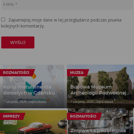
Zapamiętaj moje dane w tej przeglądarce podczas pisania
kolejnych komentarzy.
ROZMAITOŚCI
MUZEA
Kursy maturalne dla
Budowa Muzeum
dorosłych w Gdańsku
Archeologii Podwodnej i
Rybołówstwa
7 sierpnia, 2026 | InfoGdansk
7 sierpnia, 2026 | InfoGdansk
Bałtyckiego w Łebie
IMPREZY
ROZMAITOŚCI
Zmywarka podblatowa