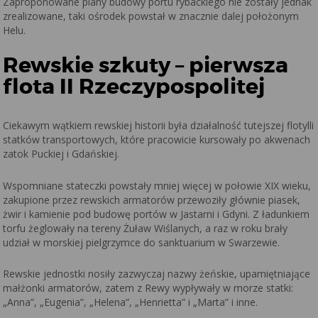
Zaproponowane plany budowy portu rybackiego nie zostały jednak
zrealizowane, taki ośrodek powstał w znacznie dalej położonym
Helu.
Rewskie szkuty – pierwsza
flota II Rzeczypospolitej
Ciekawym wątkiem rewskiej historii była działalność tutejszej flotylli
statków transportowych, które pracowicie kursowały po akwenach
zatok Puckiej i Gdańskiej.
Wspomniane stateczki powstały mniej więcej w połowie XIX wieku,
zakupione przez rewskich armatorów przewoziły głównie piasek,
żwir i kamienie pod budowę portów w Jastarni i Gdyni. Z ładunkiem
torfu żeglowały na tereny Żuław Wiślanych, a raz w roku brały
udział w morskiej pielgrzymce do sanktuarium w Swarzewie.
Rewskie jednostki nosiły zazwyczaj nazwy żeńskie, upamiętniające
małżonki armatorów, zatem z Rewy wypływały w morze statki:
„Anna”, „Eugenia”, „Helena”, „Henrietta” i „Marta” i inne.