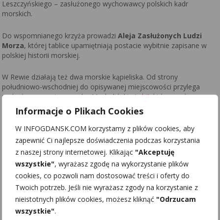
Leszczyńskiego – zasłużonego wychowawcy polskich kadr
morskich.
Do wspomnianego krzyża prowadzi
Aleja Zasłużonych Ludzi
Morza
, której tablice upamiętniają postacie wybitnie zapisane w
polskiej historii morskiej.
W Rewie działają też dwa morskie kąpieliska. Od strony
południowo-wschodniej do opisywanej miejscowości przylega
rozległy
rezerwat przyrody „Mechelińskie Łąki”
, którego obszar
chroni rzadkie gatunki ptaków oraz stanowiska mikołajka
Informacje o Plikach Cookies
nadmorskiego (link) – unikatowej rośliny występującej w
środowisku wydmowym.
W INFOGDANSK.COM korzystamy z plików cookies, aby
zapewnić Ci najlepsze doświadczenia podczas korzystania
Z rewskiej plaży widać też
torpedownię w Babich Dołach
,
z naszej strony internetowej. Klikając
"Akceptuję
malownicza ruina przypomina o niemieckim poligonie torpedowym
wszystkie"
, wyrażasz zgodę na wykorzystanie plików
Luftwaffe, działającym w okolicy podczas II wojny światowej.
cookies, co pozwoli nam dostosować treści i oferty do
Twoich potrzeb. Jeśli nie wyrażasz zgody na korzystanie z
Wędrując w kierunku przeciwnym dojść można do
rezerwatu
nieistotnych plików cookies, możesz kliknąć
"Odrzucam
przyrody „Beka”
, ustanowionego w celu ochrony unikatowej
przyrody słonych łąk nadmorskich.
wszystkie"
.