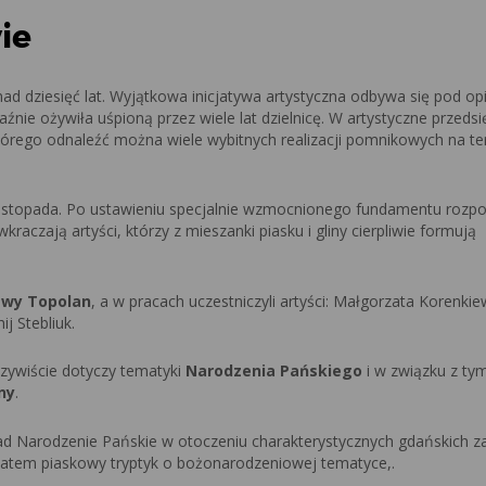
ie
ad dziesięć lat. Wyjątkowa inicjatywa artystyczna odbywa się pod op
aźnie ożywiła uśpioną przez wiele lat dzielnicę. W artystyczne przedsi
tórego odnaleźć można wiele wybitnych realizacji pomnikowych na te
listopada. Po ustawieniu specjalnie wzmocnionego fundamentu rozpo
kraczają artyści, którzy z mieszanki piasku i gliny cierpliwie formują
Ewy Topolan
, a w pracach uczestniczyli artyści: Małgorzata Korenkie
j Stebliuk.
zywiście dotyczy tematyki
Narodzenia Pańskiego
i w związku z tym
ny
.
ład Narodzenie Pańskie w otoczeniu charakterystycznych gdańskich z
 zatem piaskowy tryptyk o bożonarodzeniowej tematyce,.