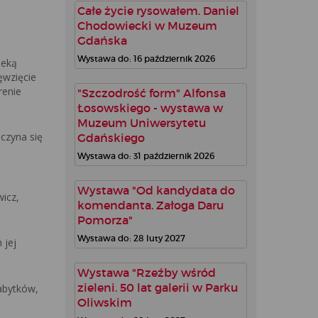
Całe życie rysowałem. Daniel
Chodowiecki w Muzeum
Gdańska
Wystawa do: 16 październik 2026
ieką
ęwzięcie
renie
"Szczodrość form" Alfonsa
Łosowskiego - wystawa w
Muzeum Uniwersytetu
czyna się
Gdańskiego
Wystawa do: 31 październik 2026
Wystawa "Od kandydata do
wicz,
komendanta. Załoga Daru
Pomorza"
Wystawa do: 28 luty 2027
 jej
Wystawa "Rzeźby wśród
zieleni. 50 lat galerii w Parku
abytków,
Oliwskim