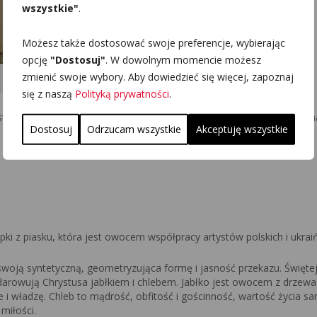
wszystkie"
.
Możesz także dostosować swoje preferencje, wybierając
opcję
"Dostosuj"
. W dowolnym momencie możesz
zmienić swoje wybory. Aby dowiedzieć się więcej, zapoznaj
się z naszą
Polityką prywatności
.
t jedynym tego rodzaju dziełem w Polsce. I drugim co do wielkości n
Dostosuj
Odrzucam wszystkie
Akceptuję wszystkie
ki z piasku, która jest owocem współpracy artystów polskich i ukraiń
swoją syntetyczną, geometryzująca formę i jasność przekazu. Świętej
obdarowują Chrystusa jabłkiem i chlebem. Jabłko jest owocem z drzew
e i władzę. Chleb to mądrość, obfitość i gościnność, wartość życia 
miłości.