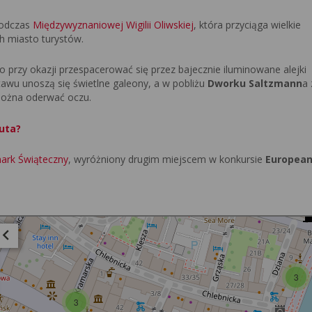
 podczas
Międzywyznaniowej Wigilii Oliwskiej
, która przyciąga wielkie
h miasto turystów.
 przy okazji przespacerować się przez bajecznie iluminowane alejki
awu unoszą się świetlne galeony, a w pobliżu
Dworku Saltzmann
a
można oderwać oczu.
uta?
ark Świąteczny
, wyróżniony drugim miejscem w konkursie
European