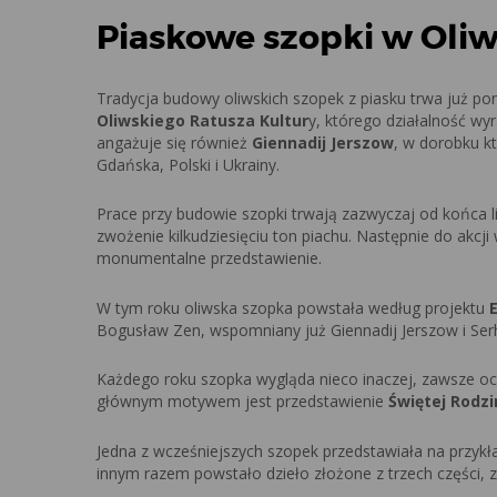
Piaskowe szopki w Oliw
Tradycja budowy oliwskich szopek z piasku trwa już pon
Oliwskiego Ratusza Kultur
y, którego działalność wyr
angażuje się również
Giennadij Jerszow
, w dorobku k
Gdańska, Polski i Ukrainy.
Prace przy budowie szopki trwają zazwyczaj od końca 
zwożenie kilkudziesięciu ton piachu. Następnie do akcji w
monumentalne przedstawienie.
W tym roku oliwska szopka powstała według projektu
Bogusław Zen, wspomniany już Giennadij Jerszow i Serhi
Każdego roku szopka wygląda nieco inaczej, zawsze oc
głównym motywem jest przedstawienie
Świętej Rodzi
Jedna z wcześniejszych szopek przedstawiała na przyk
innym razem powstało dzieło złożone z trzech części,