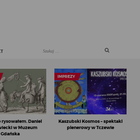
KT
IMPREZY
e rysowałem. Daniel
Kaszubski Kosmos – spektakl
iecki w Muzeum
plenerowy w Tczewie
Gdańska