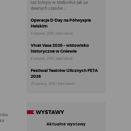
raz kolejny w Malborku! Jak za
dawnych czasów ...
Operacja D-Day na Półwyspie
Helskim
4 sierpnia, 2026 | InfoGdansk
Vivat Vasa 2026 – widowisko
historyczne w Gniewie
4 sierpnia, 2026 | InfoGdansk
Festiwal Teatrów Ulicznych FETA
2026
23 czerwca, 2026 | InfoGdansk
WYSTAWY
ńska.
pka
Aktualne wystawy