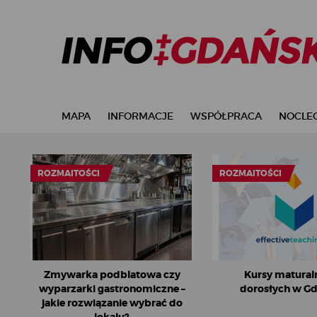
MAPA
INFORMACJE
WSPÓŁPRACA
NOCLEG
ROZMAITOŚCI
ROZMAITOŚCI
Zmywarka podblatowa czy
Kursy matural
wyparzarki gastronomiczne –
dorosłych w G
jakie rozwiązanie wybrać do