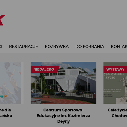
I
RESTAURACJE
ROZRYWKA
DO POBRANIA
KONTA
NIEDALEKO
WYSTAWY
ne dla
Centrum Sportowo-
Całe życi
dańsku
Edukacyjne im. Kazimierza
Chodow
Deyny