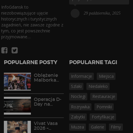
InfoGdansk to
niezobowiązujące ujęcie
29 października, 2025
historycznych i turystycznych
zagadnień, nie zawsze zgodne z
tym, co jest powszechnie
przyjmowane…
POPULARNE POSTY
POPULARNE TAGI
Oblężenie
Informacje
Miejsca
Malborka
2026
Szlaki
Niedaleko
Noclegi
Restauracje
Operacja D-
Day na
Rozrywka
Pomniki
Półwyspie
Helskim
Zabytki
Fortyfikacje
Vivat Vasa
Muzea
Galerie
Filmy
2026 –
widowisko