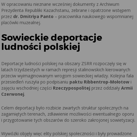
W opracowaniu nieznane wcześniej dokumenty z Archiwum
Prezydenta Republiki Kazachstanu, zebrane i opatrzone wstępem
przez
dr. Dmitriya Panto
– pracownika naukowego wspomnianej
placówki muzealnej.
Sowieckie deportacje
ludności polskiej
Deportacje ludności polskiej na obszary ZSRR rozpoczęły się w
latach trzydziestych w ramach represji stalinowskich kierowanych
przeciw wyimaginowanym wrogom sowieckiej władzy. Kolejna fala
przesiedleń ruszyła po podpisaniu
paktu Ribbentrop-Mołotow
i
zajęciu wschodniej części
Rzeczypospolitej
przez oddziały
Armii
Czerwonej
.
Celem deportacji było rozbicie zwartych struktur społecznych na
zagarniętych terenach, zdławienie możliwości ewentualnego oporu
i przygotowanie tych obszarów do szeroko zakrojonej sowietyzacji.
Wywózki objęły więc elity polskiej społeczności i były prowadzone