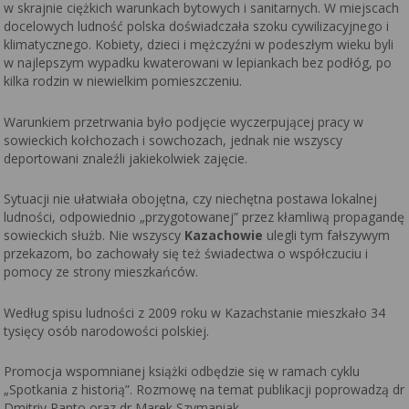
w skrajnie ciężkich warunkach bytowych i sanitarnych. W miejscach
docelowych ludność polska doświadczała szoku cywilizacyjnego i
klimatycznego. Kobiety, dzieci i mężczyźni w podeszłym wieku byli
w najlepszym wypadku kwaterowani w lepiankach bez podłóg, po
kilka rodzin w niewielkim pomieszczeniu.
Warunkiem przetrwania było podjęcie wyczerpującej pracy w
sowieckich kołchozach i sowchozach, jednak nie wszyscy
deportowani znaleźli jakiekolwiek zajęcie.
Sytuacji nie ułatwiała obojętna, czy niechętna postawa lokalnej
ludności, odpowiednio „przygotowanej” przez kłamliwą propagandę
sowieckich służb. Nie wszyscy
Kazachowie
ulegli tym fałszywym
przekazom, bo zachowały się też świadectwa o współczuciu i
pomocy ze strony mieszkańców.
Według spisu ludności z 2009 roku w Kazachstanie mieszkało 34
tysięcy osób narodowości polskiej.
Promocja wspomnianej książki odbędzie się w ramach cyklu
„Spotkania z historią”. Rozmowę na temat publikacji poprowadzą dr
Dmitriy Panto oraz dr Marek Szymaniak.