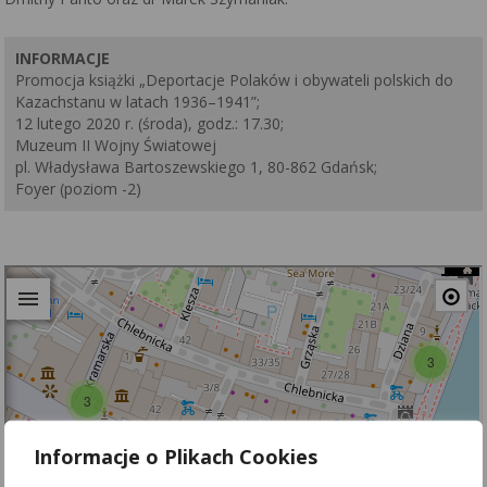
INFORMACJE
Promocja książki „Deportacje Polaków i obywateli polskich do
Kazachstanu w latach 1936–1941”;
12 lutego 2020 r. (środa), godz.: 17.30;
Muzeum II Wojny Światowej
pl. Władysława Bartoszewskiego 1, 80-862 Gdańsk;
Foyer (poziom -2)
Informacje o Plikach Cookies