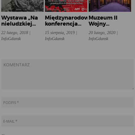
Wystawa „Na
Międzynarodowa
Muzeum II
nieludzkiej
konferencja
Wojny
ziemi. Jeńcy
naukowa „Pakt
Światowej
22 lutego, 2018 |
15 sierpnia, 2019 |
20 lutego, 2020 |
polscy w ZSRR”
dla wojny.
InfoGdansk
InfoGdansk
InfoGdansk
Zmowa Hitler-
Stalin z 23
sierpnia 1939 r.
z perspektywy
80 lat od
wybuchu II
wojny
światowej”