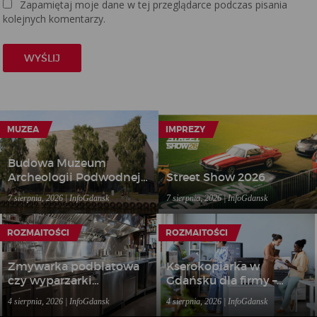
Zapamiętaj moje dane w tej przeglądarce podczas pisania
kolejnych komentarzy.
MUZEA
IMPREZY
Budowa Muzeum
Archeologii Podwodnej i
Street Show 2026
Rybołówstwa
7 sierpnia, 2026 | InfoGdansk
7 sierpnia, 2026 | InfoGdansk
Bałtyckiego w Łebie
ROZMAITOŚCI
ROZMAITOŚCI
Zmywarka podblatowa
Kserokopiarka w
czy wyparzarki
Gdańsku dla firmy –
gastronomiczne – jakie
kiedy wynajem sprzętu
4 sierpnia, 2026 | InfoGdansk
4 sierpnia, 2026 | InfoGdansk
rozwiązanie wybrać do
biurowego bardziej się