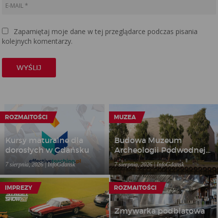
Zapamiętaj moje dane w tej przeglądarce podczas pisania
kolejnych komentarzy.
ROZMAITOŚCI
MUZEA
Kursy maturalne dla
Budowa Muzeum
dorosłych w Gdańsku
Archeologii Podwodnej i
Rybołówstwa
7 sierpnia, 2026 | InfoGdansk
7 sierpnia, 2026 | InfoGdansk
Bałtyckiego w Łebie
IMPREZY
ROZMAITOŚCI
Zmywarka podblatowa