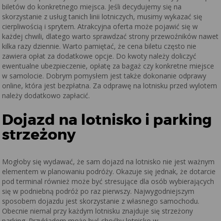
biletów do konkretnego miejsca. Jeśli decydujemy się na
skorzystanie z usług tanich linii lotniczych, musimy wykazać się
cierpliwością i sprytem. Atrakcyjna oferta może pojawić się w
każdej chwili, dlatego warto sprawdzać strony przewoźników nawet
kilka razy dziennie. Warto pamiętać, że cena biletu często nie
zawiera opłat za dodatkowe opcje. Do kwoty należy doliczyć
ewentualne ubezpieczenie, opłatę za bagaż czy konkretne miejsce
w samolocie. Dobrym pomysłem jest także dokonanie odprawy
online, która jest bezpłatna. Za odprawę na lotnisku przed wylotem
należy dodatkowo zapłacić.
Dojazd na lotnisko i parking
strzeżony
Mogłoby się wydawać, że sam dojazd na lotnisko nie jest ważnym
elementem w planowaniu podróży. Okazuje się jednak, że dotarcie
pod terminal również może być stresujące dla osób wybierających
się w podniebną podróż po raz pierwszy. Najwygodniejszym
sposobem dojazdu jest skorzystanie z własnego samochodu.
Obecnie niemal przy każdym lotnisku znajduje się strzeżony
parking. Przykładem może być choćby lotnisko w