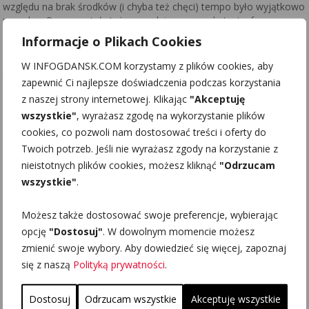
względu na brak środków (i chyba też chęci) tempo było wyjątkowo
powolne. Prace zostały też spowolnione przez katastrofę
budowlaną z 1 V 1986 roku, gdy zawaliła się spora część
Informacje o Plikach Cookies
kościelnych sklepień. Wielkim wyzwaniem była kwestia
ustabilizowania bryły świątyni, dokonano tego przez zastosowanie
W INFOGDANSK.COM korzystamy z plików cookies, aby
technologii betonowych zastrzyków.
zapewnić Ci najlepsze doświadczenia podczas korzystania
z naszej strony internetowej. Klikając
"Akceptuję
Zabytkiem administruje
Nadbałtyckie Centrum Kultury
.
wszystkie"
, wyrażasz zgodę na wykorzystanie plików
Wewnątrz organizowane są imprezy kulturalne: koncerty,
cookies, co pozwoli nam dostosować treści i oferty do
przedstawienia i wystawy. Raz w tygodniu w ramach
Duszpasterstwa Środowisk Twórczych Archidiecezji Gdańskiej
Twoich potrzeb. Jeśli nie wyrażasz zgody na korzystanie z
odprawiana jest msza święta.
nieistotnych plików cookies, możesz kliknąć
"Odrzucam
wszystkie"
.
INFORMACJE
Kościół św. Jana w Gdańsku;
Możesz także dostosować swoje preferencje, wybierając
ul. Świętojańska 50, 80-840 Gdańsk
opcję
"Dostosuj"
. W dowolnym momencie możesz
centrumswjana.pl
zmienić swoje wybory. Aby dowiedzieć się więcej, zapoznaj
się z naszą
Polityką prywatności
.
Dostosuj
Odrzucam wszystkie
Akceptuję wszystkie