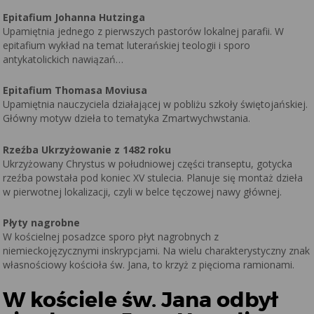
Epitafium Johanna Hutzinga
Upamiętnia jednego z pierwszych pastorów lokalnej parafii. W
epitafium wykład na temat luterańskiej teologii i sporo
antykatolickich nawiązań…
Epitafium Thomasa Moviusa
Upamiętnia nauczyciela działającej w pobliżu szkoły świętojańskiej.
Główny motyw dzieła to tematyka Zmartwychwstania.
Rzeźba Ukrzyżowanie z 1482 roku
Ukrzyżowany Chrystus w południowej części transeptu, gotycka
rzeźba powstała pod koniec XV stulecia. Planuje się montaż dzieła
w pierwotnej lokalizacji, czyli w belce tęczowej nawy głównej.
Płyty nagrobne
W kościelnej posadzce sporo płyt nagrobnych z
niemieckojęzycznymi inskrypcjami. Na wielu charakterystyczny znak
własnościowy kościoła św. Jana, to krzyż z pięcioma ramionami.
W kościele św. Jana odbył