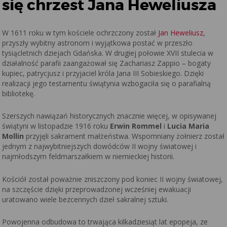
się chrzest Jana Heweliusza
W 1611 roku w tym kościele ochrzczony został
Jan Heweliusz
,
przyszły wybitny astronom i wyjątkowa postać w przeszło
tysiącletnich dziejach Gdańska. W drugiej połowie XVII stulecia w
działalność parafii zaangażował się Zachariasz Zappio – bogaty
kupiec, patrycjusz i przyjaciel króla Jana III Sobieskiego. Dzięki
realizacji jego testamentu świątynia wzbogaciła się o parafialną
bibliotekę.
Szerszych nawiązań historycznych znacznie więcej, w opisywanej
świątyni w listopadzie 1916 roku
Erwin Rommel
i
Lucia Maria
Mollin
przyjęli sakrament małżeństwa. Wspomniany żołnierz został
jednym z najwybitniejszych dowódców II wojny światowej i
najmłodszym feldmarszałkiem w niemieckiej historii.
Kościół został poważnie zniszczony pod koniec II wojny światowej,
na szczęście dzięki przeprowadzonej wcześniej ewakuacji
uratowano wiele bezcennych dzieł sakralnej sztuki.
Powojenna odbudowa to trwająca kilkadziesiąt lat epopeja, ze