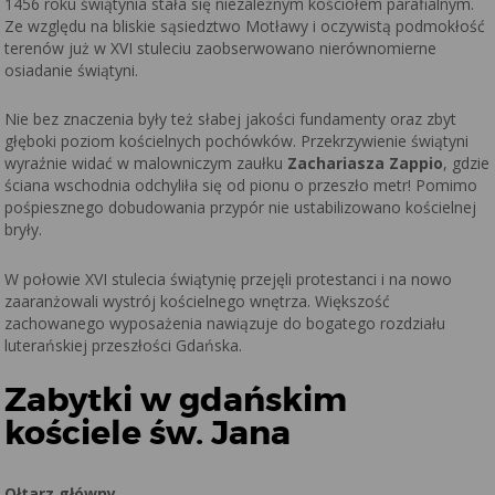
1456 roku świątynia stała się niezależnym kościołem parafialnym.
Ze względu na bliskie sąsiedztwo Motławy i oczywistą podmokłość
terenów już w XVI stuleciu zaobserwowano nierównomierne
osiadanie świątyni.
Nie bez znaczenia były też słabej jakości fundamenty oraz zbyt
głęboki poziom kościelnych pochówków. Przekrzywienie świątyni
wyraźnie widać w malowniczym zaułku
Zachariasza Zappio
, gdzie
ściana wschodnia odchyliła się od pionu o przeszło metr! Pomimo
pośpiesznego dobudowania przypór nie ustabilizowano kościelnej
bryły.
W połowie XVI stulecia świątynię przejęli protestanci i na nowo
zaaranżowali wystrój kościelnego wnętrza. Większość
zachowanego wyposażenia nawiązuje do bogatego rozdziału
luterańskiej przeszłości Gdańska.
Zabytki w gdańskim
kościele św. Jana
Ołtarz główny