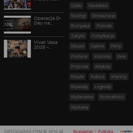
2026
Szlaki
Niedaleko
Noclegi
Restauracje
Operacja D-
Day na
Rozrywka
Pomniki
Półwyspie
Helskim
Zabytki
Fortyfikacje
Vivat Vasa
Muzea
Galerie
Filmy
2026 –
widowisko
Postacie
Kościoły
Inne
historyczne
w Gniewie
Przyroda
Artykuły
Książki
Kultura
Imprezy
Wywiady
Legendy
Wydarzenia
Rozmaitości
Wystawy
INFOGDANSK.COM © 2016 All
Regulamin
|
Polityka