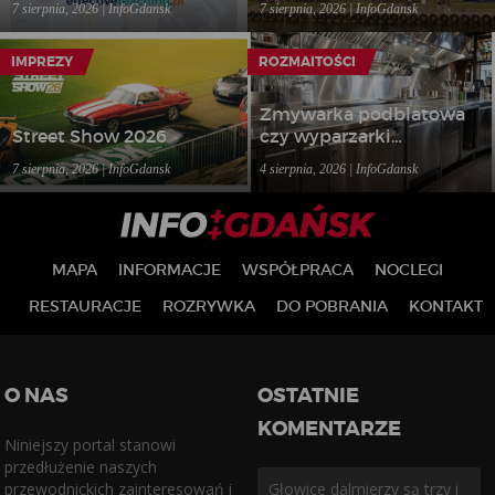
7 sierpnia, 2026 | InfoGdansk
7 sierpnia, 2026 | InfoGdansk
Bałtyckiego w Łebie
IMPREZY
ROZMAITOŚCI
Zmywarka podblatowa
Street Show 2026
czy wyparzarki
gastronomiczne – jakie
7 sierpnia, 2026 | InfoGdansk
4 sierpnia, 2026 | InfoGdansk
rozwiązanie wybrać do
lokalu?
MAPA
INFORMACJE
WSPÓŁPRACA
NOCLEGI
RESTAURACJE
ROZRYWKA
DO POBRANIA
KONTAKT
O NAS
OSTATNIE
KOMENTARZE
Niniejszy portal stanowi
przedłużenie naszych
przewodnickich zainteresowań i
Głowice dalmierzy są trzy i