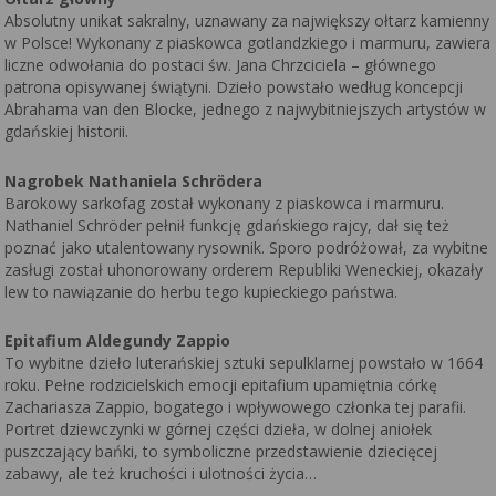
Absolutny unikat sakralny, uznawany za największy ołtarz kamienny
w Polsce! Wykonany z piaskowca gotlandzkiego i marmuru, zawiera
liczne odwołania do postaci św. Jana Chrzciciela – głównego
patrona opisywanej świątyni. Dzieło powstało według koncepcji
Abrahama van den Blocke, jednego z najwybitniejszych artystów w
gdańskiej historii.
Nagrobek Nathaniela Schrödera
Barokowy sarkofag został wykonany z piaskowca i marmuru.
Nathaniel Schröder pełnił funkcję gdańskiego rajcy, dał się też
poznać jako utalentowany rysownik. Sporo podróżował, za wybitne
zasługi został uhonorowany orderem Republiki Weneckiej, okazały
lew to nawiązanie do herbu tego kupieckiego państwa.
Epitafium Aldegundy Zappio
To wybitne dzieło luterańskiej sztuki sepulklarnej powstało w 1664
roku. Pełne rodzicielskich emocji epitafium upamiętnia córkę
Zachariasza Zappio, bogatego i wpływowego członka tej parafii.
Portret dziewczynki w górnej części dzieła, w dolnej aniołek
puszczający bańki, to symboliczne przedstawienie dziecięcej
zabawy, ale też kruchości i ulotności życia…