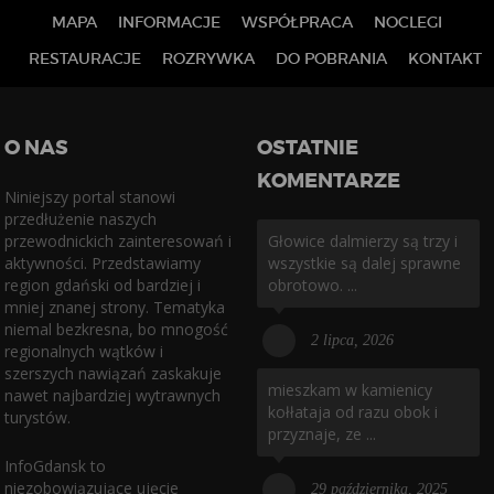
MAPA
INFORMACJE
WSPÓŁPRACA
NOCLEGI
RESTAURACJE
ROZRYWKA
DO POBRANIA
KONTAKT
O NAS
OSTATNIE
KOMENTARZE
Niniejszy portal stanowi
przedłużenie naszych
przewodnickich zainteresowań i
Głowice dalmierzy są trzy i
aktywności. Przedstawiamy
wszystkie są dalej sprawne
region gdański od bardziej i
obrotowo. ...
mniej znanej strony. Tematyka
niemal bezkresna, bo mnogość
2 lipca, 2026
regionalnych wątków i
szerszych nawiązań zaskakuje
mieszkam w kamienicy
nawet najbardziej wytrawnych
kołłataja od razu obok i
turystów.
przyznaje, ze ...
InfoGdansk to
niezobowiązujące ujęcie
29 października, 2025