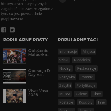
historycznych i turystycznych
zagadnień, nie zawsze zgodne z
tym, co jest powszechnie
przyjmowane…
POPULARNE POSTY
POPULARNE TAGI
Oblężenie
Informacje
Miejsca
Malborka
2026
Szlaki
Niedaleko
Noclegi
Restauracje
Operacja D-
Day na
Rozrywka
Pomniki
Półwyspie
Helskim
Zabytki
Fortyfikacje
Vivat Vasa
Muzea
Galerie
Filmy
2026 –
widowisko
Postacie
Kościoły
Inne
historyczne
w Gniewie
Przyroda
Artykuły