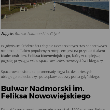
Zdjęcie:
Bulwar Nadmorski w Gdyni.
W gdyńskim Śródmieściu chętnie uczęszczanych tras spacerowych
nie brakuje. Takim popularnym miejscem jest na przykład
Bulwar
Nadmorski im. Feliksa Nowowiejskiego
, który w cieplejszą
pogodę przyciąga wielu spacerowiczów, rowerzystów i biegaczy.
Spacerowa historia tej promenady sięga lat dwudziestych
ubiegłego stulecia, czyli początków budowy portu gdyńskiego.
Bulwar Nadmorski im.
Feliksa Nowowiejskiego
Długość spacerowej promenady wynosi ok. 1500 metrów. Bulwar