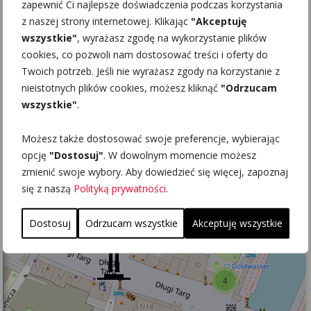
zapewnić Ci najlepsze doświadczenia podczas korzystania
żaglowcu „Dar Pomorza” oraz niszczycielu ORP „Błyskawica”.
z naszej strony internetowej. Klikając
"Akceptuję
wszystkie"
, wyrażasz zgodę na wykorzystanie plików
Na obszarze Gdyni znajdują się też inne nadmorskie bulwarowe
ciągi spacerowe. Wielu spacerowiczów przyciąga
Bulwar
cookies, co pozwoli nam dostosować treści i oferty do
Oksywski
, którym można przejść z Oksywia w okolice Babich
Twoich potrzeb. Jeśli nie wyrażasz zgody na korzystanie z
Dołów. Wielką popularnością cieszy się również
Promenada
nieistotnych plików cookies, możesz kliknąć
"Odrzucam
Królowej Marysieńki
w Orłowie.
wszystkie"
.
Możesz także dostosować swoje preferencje, wybierając
opcję
"Dostosuj"
. W dowolnym momencie możesz
zmienić swoje wybory. Aby dowiedzieć się więcej, zapoznaj
się z naszą
Polityką prywatności
.
Dostosuj
Odrzucam wszystkie
Akceptuję wszystkie