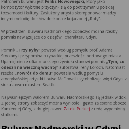
Patronem bulwaru jest
Feliks Nowowiejski
, który jako
kompozytor wybitnie przyczynił się do podtrzymaniu polskiej
tożsamości i kultury. Zasłużony artysta skomponował między
innymi melodię do słów doskonale kojarzonej „Roty”.
W przestrzeni Bulwaru Nadmorskiego zobaczyć można rzeźby i
pomniki nawiązujące do dziejów i charakteru Gdyni.
Pomnik
„Trzy Ryby”
powstał według pomysłu prof. Adama
Smolany i przypomina o rybackiej przeszłości portowego miasta.
Upamiętnienie ofiar morskiego żywiołu stanowi pomnik
„Tym, co
odeszli na wieczną wachtę”
autorstwa Ireny Loroch. Natomiast
rzeźba
„Powrót do domu”
powstała według pomysłu
amerykańskiej artystki Louise McDowell i symbolizuje więzi Gdyni z
siostrzanym miastem Seattle.
Najważniejszym walorem Bulwaru Nadmorskiego są jednak widoki.
Z jednej strony zobaczyć można wyniosłe i gęsto zalesione zbocze
Kamiennej Góry, z drugiej akwen
Zatoki Puckiej
z redą wypełnioną
statkami.
Bulwar Nadmorski w Gdyni –