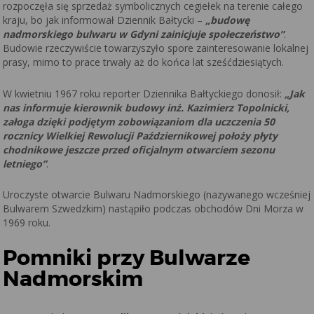
rozpoczęła się sprzedaż symbolicznych cegiełek na terenie całego
kraju, bo jak informował Dziennik Bałtycki –
„budowę
nadmorskiego bulwaru w Gdyni zainicjuje społeczeństwo”
.
Budowie rzeczywiście towarzyszyło spore zainteresowanie lokalnej
prasy, mimo to prace trwały aż do końca lat sześćdziesiątych.
W kwietniu 1967 roku reporter Dziennika Bałtyckiego donosił:
„Jak
nas informuje kierownik budowy inż. Kazimierz Topolnicki,
załoga dzięki podjętym zobowiązaniom dla uczczenia 50
rocznicy Wielkiej Rewolucji Październikowej położy płyty
chodnikowe jeszcze przed oficjalnym otwarciem sezonu
letniego”
.
Uroczyste otwarcie Bulwaru Nadmorskiego (nazywanego wcześniej
Bulwarem Szwedzkim) nastąpiło podczas obchodów Dni Morza w
1969 roku.
Pomniki przy Bulwarze
Nadmorskim