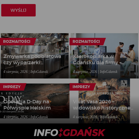
ROZMAITOŚCI
ROZMAITOŚCI
Zmywarka podblatowa
Kserokopiarka w
czy wyparzarki
Gdańsku dla firmy –
gastronomiczne – jakie
kiedy wynajem sprzętu
4 sierpnia, 2026 | InfoGdansk
4 sierpnia, 2026 | InfoGdansk
rozwiązanie wybrać do
biurowego bardziej się
lokalu?
opłaca niż zakup?
IMPREZY
IMPREZY
Operacja D-Day na
Vivat Vasa 2026 –
Półwyspie Helskim
widowisko historyczne
w Gniewie
4 sierpnia, 2026 | InfoGdansk
4 sierpnia, 2026 | InfoGdansk