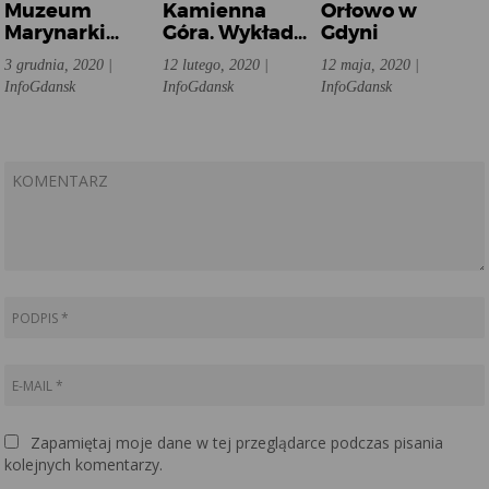
Muzeum
Kamienna
Orłowo w
Marynarki
Góra. Wykład
Gdyni
Wojennej w
w Muzeum
3 grudnia, 2020 |
12 lutego, 2020 |
12 maja, 2020 |
Gdyni
Miasta Gdyni
InfoGdansk
InfoGdansk
InfoGdansk
Zapamiętaj moje dane w tej przeglądarce podczas pisania
kolejnych komentarzy.