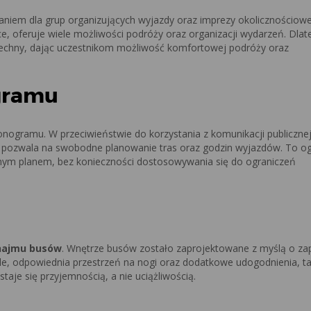
niem dla grup organizujących wyjazdy oraz imprezy okolicznościowe
ce, oferuje wiele możliwości podróży oraz organizacji wydarzeń. Dlat
zechny, dając uczestnikom możliwość komfortowej podróży oraz
gramu
ogramu. W przeciwieństwie do korzystania z komunikacji publicznej
sa pozwala na swobodne planowanie tras oraz godzin wyjazdów. To 
snym planem, bez konieczności dostosowywania się do ograniczeń
ynajmu busów
. Wnętrze busów zostało zaprojektowane z myślą o za
 odpowiednia przestrzeń na nogi oraz dodatkowe udogodnienia, tak
taje się przyjemnością, a nie uciążliwością.