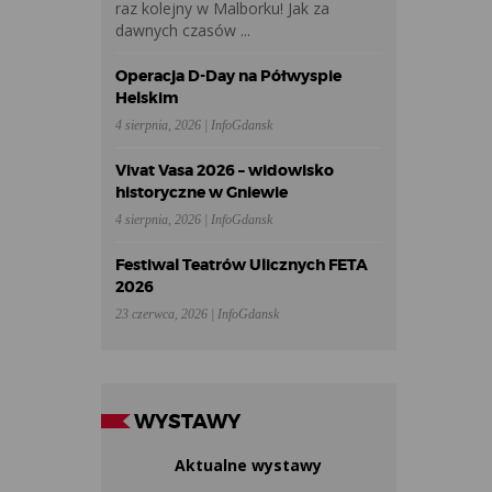
raz kolejny w Malborku! Jak za
dawnych czasów ...
Operacja D-Day na Półwyspie
Helskim
4 sierpnia, 2026 | InfoGdansk
Vivat Vasa 2026 – widowisko
historyczne w Gniewie
4 sierpnia, 2026 | InfoGdansk
Festiwal Teatrów Ulicznych FETA
2026
23 czerwca, 2026 | InfoGdansk
WYSTAWY
Aktualne wystawy