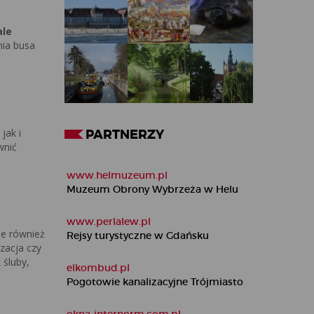
ale
ia busa
jak i
PARTNERZY
wnić
www.helmuzeum.pl
Muzeum Obrony Wybrzeża w Helu
www.perlalew.pl
le również
Rejsy turystyczne w Gdańsku
zacja czy
 śluby,
elkombud.pl
Pogotowie kanalizacyjne Trójmiasto