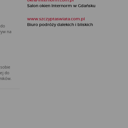
okna-internorm.com.pl
Salon okien Internorm w Gdańsku
www.szczyptaswiata.com.pl
Biuro podróży dalekich i bliskich
 do
ływ na
 sobie
ej do
ników.