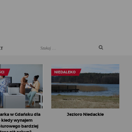
KT
CI
NIEDALEKO
arka w Gdańsku dla
Jezioro Niedackie
– kiedy wynajem
biurowego bardziej