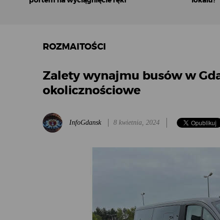
portem na wyciągnięcie ręki
lokalu?
ROZMAITOŚCI
Zalety wynajmu busów w Gda
okolicznościowe
InfoGdansk
8 kwietnia, 2024