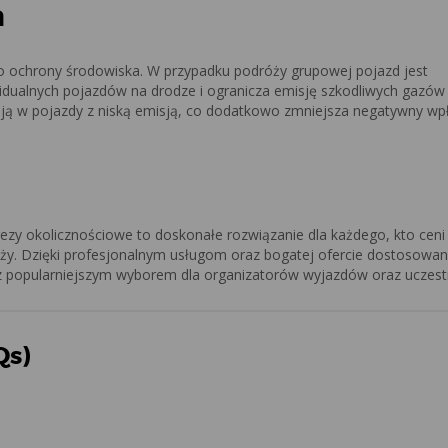
a
o ochrony środowiska. W przypadku podróży grupowej pojazd jest
idualnych pojazdów na drodze i ogranicza emisję szkodliwych gazów
ują w pojazdy z niską emisją, co dodatkowo zmniejsza negatywny wp
y okolicznościowe to doskonałe rozwiązanie dla każdego, kto ceni
ży. Dzięki profesjonalnym usługom oraz bogatej ofercie dostosowan
az popularniejszym wyborem dla organizatorów wyjazdów oraz uczest
Qs)