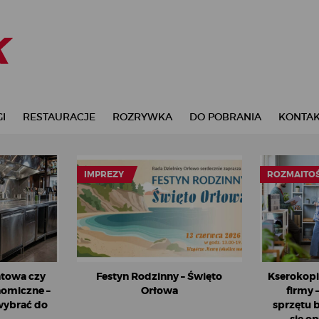
I
RESTAURACJE
ROZRYWKA
DO POBRANIA
KONTA
IMPREZY
ROZMAITOŚ
towa czy
Festyn Rodzinny – Święto
Kserokopi
nomiczne –
Orłowa
firmy 
 wybrać do
sprzętu 