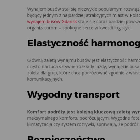
Wynajem busów stał się niezwykle popularnym rozwiąza
będący jednym z najbardziej atrakcyjnych miast w Pols
wynajem busów Gdańsk
staje się coraz bardziej pows
organizatorom – spokojne serce w kwestii logistyki.
Elastyczność harmono
Główną zaletą wynajmu busów jest elastyczność harmon
często narzuca sztywne rozkłady jazdy, wynajęcie bu
zaleta dla grup, które chcą podróżować zgodnie z wła
komunikacyjnych.
Wygodny transport
Komfort podróży jest kolejną kluczową zaletą w
maksymalnego komfortu podróżującym. Wygodne fotele,
klimatyzacja czy system rozrywki, sprawiają, że podróż s
Bezpieczeństwo