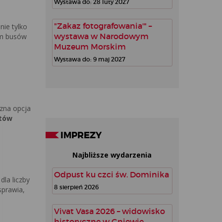
Wystawa do: 28 luty 2027
"Zakaz fotografowania'" –
nie tylko
wystawa w Narodowym
em busów
Muzeum Morskim
Wystawa do: 9 maj 2027
czna opcja
ztów
IMPREZY
Najbliższe wydarzenia
Odpust ku czci św. Dominika
la liczby
8 sierpień 2026
sprawia,
Vivat Vasa 2026 – widowisko
historyczne w Gniewie