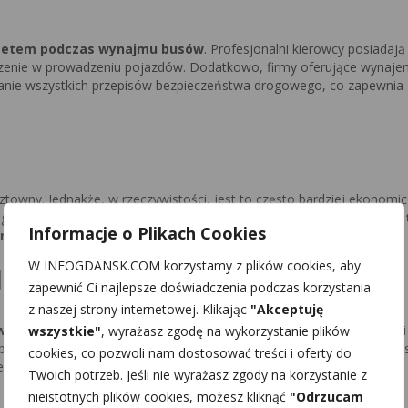
ytetem podczas wynajmu busów
. Profesjonalni kierowcy posiadają 
dczenie w prowadzeniu pojazdów. Dodatkowo, firmy oferujące wynaj
eganie wszystkich przepisów bezpieczeństwa drogowego, co zapewnia
owny. Jednakże, w rzeczywistości, jest to często bardziej ekonomi
a gdy podróżują większe grupy.
Dodatkowo, transparentność kos
Informacje o Plikach Cookies
niespodzianek związanych z ukrytymi opłatami.
W INFOGDANSK.COM korzystamy z plików cookies, aby
dnienia
zapewnić Ci najlepsze doświadczenia podczas korzystania
z naszej strony internetowej. Klikając
"Akceptuję
ość personalizacji swojej podróży
. Mogą wybrać bus odpowiedni d
wszystkie"
, wyrażasz zgodę na wykorzystanie plików
rając dodatkowe udogodnienia, takie jak WiFi, DVD czy stoliki. To 
cookies, co pozwoli nam dostosować treści i oferty do
jemna dla wszystkich uczestników.
Twoich potrzeb. Jeśli nie wyrażasz zgody na korzystanie z
nieistotnych plików cookies, możesz kliknąć
"Odrzucam