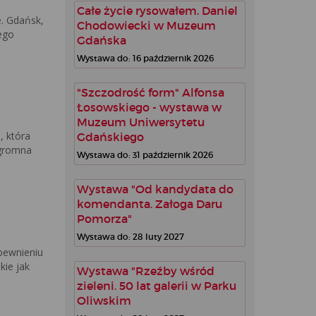
Całe życie rysowałem. Daniel
. Gdańsk,
Chodowiecki w Muzeum
ego
Gdańska
Wystawa do: 16 październik 2026
"Szczodrość form" Alfonsa
Łosowskiego - wystawa w
Muzeum Uniwersytetu
, która
Gdańskiego
ogromna
Wystawa do: 31 październik 2026
Wystawa "Od kandydata do
komendanta. Załoga Daru
Pomorza"
Wystawa do: 28 luty 2027
pewnieniu
ie jak
Wystawa "Rzeźby wśród
zieleni. 50 lat galerii w Parku
Oliwskim