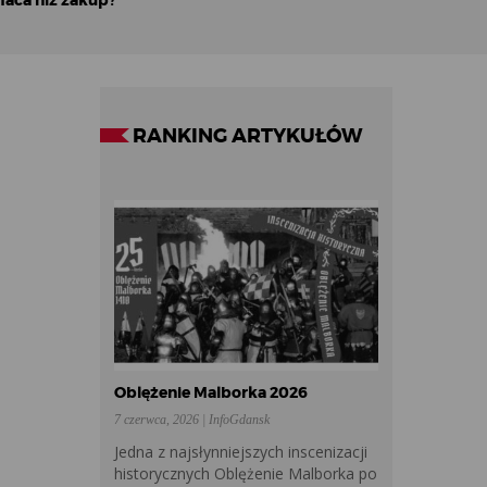
płaca niż zakup?
RANKING ARTYKUŁÓW
Oblężenie Malborka 2026
7 czerwca, 2026 | InfoGdansk
Jedna z najsłynniejszych inscenizacji
historycznych Oblężenie Malborka po