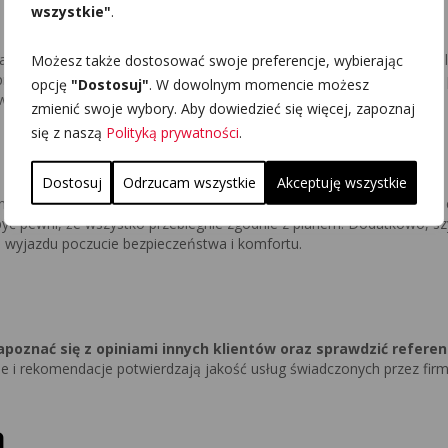
wszystkie"
.
, zwłaszcza jeśli chodzi o logistykę transportu. Wynajem busów el
Możesz także dostosować swoje preferencje, wybierając
rzed, jak i w trakcie podróży. Firmy zajmujące się wynajmem busó
opcję
"Dostosuj"
. W dowolnym momencie możesz
niają szybką reakcję na ewentualne problemy.
zmienić swoje wybory. Aby dowiedzieć się więcej, zapoznaj
się z naszą
Polityką prywatności
.
Dostosuj
Odrzucam wszystkie
Akceptuję wszystkie
ież usługa profesjonalnej obsługi. Doradztwo i wsparcie na każdym 
 być pewni, że wszystko przebiegnie zgodnie z planem. Dodatkowo, s
 wyjazdu poczucie bezpieczeństwa i komfortu.
poznać się z opiniami innych klientów oraz sprawdzić referen
je i rekomendacje potwierdzają jakość usług świadczonych przez firm
a