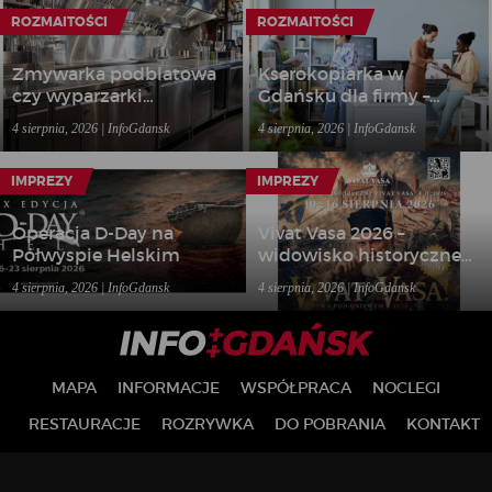
ROZMAITOŚCI
ROZMAITOŚCI
Zmywarka podblatowa
Kserokopiarka w
czy wyparzarki
Gdańsku dla firmy –
gastronomiczne – jakie
kiedy wynajem sprzętu
4 sierpnia, 2026 | InfoGdansk
4 sierpnia, 2026 | InfoGdansk
rozwiązanie wybrać do
biurowego bardziej się
lokalu?
opłaca niż zakup?
IMPREZY
IMPREZY
Operacja D-Day na
Vivat Vasa 2026 –
Półwyspie Helskim
widowisko historyczne
w Gniewie
4 sierpnia, 2026 | InfoGdansk
4 sierpnia, 2026 | InfoGdansk
MAPA
INFORMACJE
WSPÓŁPRACA
NOCLEGI
RESTAURACJE
ROZRYWKA
DO POBRANIA
KONTAKT