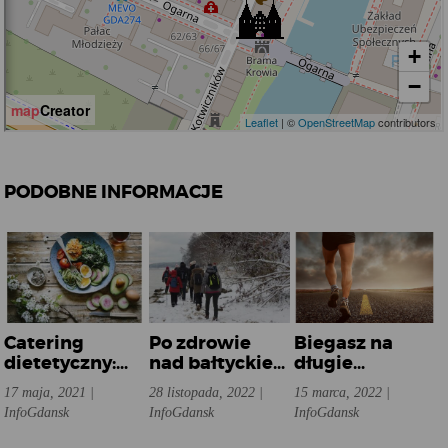
PODOBNE INFORMACJE
Catering
Po zdrowie
Biegasz na
dietetyczny:
nad bałtyckie
długie
zadbaj o swoje
wybrzeże
dystanse?
17 maja, 2021 |
28 listopada, 2022 |
15 marca, 2022 |
zdrowie i
Sprawdź 5
InfoGdansk
InfoGdansk
InfoGdansk
samopoczucie!
podstawowych
zasad diety