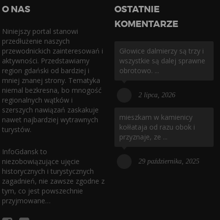
O NAS
OSTATNIE
KOMENTARZE
Niniejszy portal stanowi
przedłużenie naszych
przewodnickich zainteresowań i
Głowice dalmierzy są trzy i
aktywności. Przedstawiamy
wszystkie są dalej sprawne
region gdański od bardziej i
obrotowo. ...
mniej znanej strony. Tematyka
niemal bezkresna, bo mnogość
2 lipca, 2026
regionalnych wątków i
szerszych nawiązań zaskakuje
mieszkam w kamienicy
nawet najbardziej wytrawnych
kołłataja od razu obok i
turystów.
przyznaje, ze ...
InfoGdansk to
niezobowiązujące ujęcie
29 października, 2025
historycznych i turystycznych
zagadnień, nie zawsze zgodne z
tym, co jest powszechnie
przyjmowane…