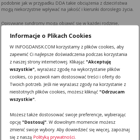
podobnie jak w przypadku DDA takie obciążenia z dzieciństwa
mogą niekorzystnie wpływać na jakość i kierunki dorosłego życia.
Opisywane syndromy mogą objawić się w każdej rodzinie,
niezależnie od zamożności, wykształcenia, czy też miejsca
Informacje o Plikach Cookies
zamieszkania. Zatem terapia DDA i DDD
https://rodzinaodnowa.waw.pl/dda-ddd/
może dla wielu osób
W INFOGDANSK.COM korzystamy z plików cookies, aby
okazać się bardzo przydatna i decydująca dla dalszego życia.
zapewnić Ci najlepsze doświadczenia podczas korzystania
z naszej strony internetowej. Klikając
"Akceptuję
Zajęcia terapeutyczne odbywają się w grupach o charakterze
zamkniętym, z udziałem niezmiennego grona uczestników. Taka
wszystkie"
, wyrażasz zgodę na wykorzystanie plików
stałość buduje poczucie pewności i z czasem też zaufania.
cookies, co pozwoli nam dostosować treści i oferty do
Wsparcie terapeutów zapewnia właściwą psychoedukację, a
Twoich potrzeb. Jeśli nie wyrażasz zgody na korzystanie z
obecność innych uczestników zmniejsza poczucie izolacji i daje
nieistotnych plików cookies, możesz kliknąć
"Odrzucam
jakże potrzebne poczucie przynależności do grupy.
wszystkie"
.
Działania terapeutyczne są zorientowane na proces, dlatego ważne
jest uczestnictwo na wszystkich zajęciach.
Możesz także dostosować swoje preferencje, wybierając
opcję
"Dostosuj"
. W dowolnym momencie możesz
Trudne dzieciństwo, obciążające wspomnienia nie muszą
zmienić swoje wybory. Aby dowiedzieć się więcej, zapoznaj
przekreślić sensu dorosłego życia. Świadomość problemu i jego
się z naszą
Polityką prywatności
.
przyczyn jest w tym naprawczym procesie kluczowa, kolejnym