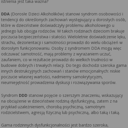
istnienia jest taka ważna?
DDA
(Dorosłe Dzieci Alkoholików) stanowi syndrom osobowości i
tendencji do określonych zachowań występujący u dorosłych osób,
które w dzieciństwie doświadczyły problemu alkoholowego u
jednego lub obojga rodziców. W takich rodzinach dzieciom brakuje
poczucia bezpieczeństwa i stałości. Wieloletnie doświadczenie lęku,
strachu, dezorientacji i samotności prowadzi do wielu obciążeń w
dorosłym funkcjonowaniu. Osoby z syndromem DDA mogą więc
odczuwać samotność, mają problemy z wyrażaniem uczuć,
zaufaniem, co w rezultacie prowadzi do wielkich trudności w
budowie dobrych i trwałych relacji. Do tego dochodzi szeroka gama
innych destrukcyjnych zachowań i stanów emocjonalnych: niskie
poczucie własnej wartości, nadmierny samokrytycyzm,
nieumiejętność prowadzenia dyskusji i rozwiązywania sporów.
Syndrom
DDD
stanowi pojęcie o szerszym znaczeniu, wskazujący
na obciążenie w dzieciństwie rodziną dysfunkcyjną, zatem z na
przykład uzależnieniem, chorobą psychiczną, samotnym
rodzicielstwem, agresją fizyczną lub psychiczną, albo taką i taką.
Gama rodzinnych dysfunkcjonalności jest bardzo szeroka,