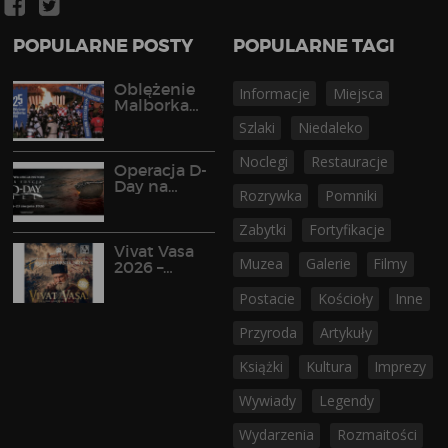
POPULARNE POSTY
POPULARNE TAGI
Oblężenie
Informacje
Miejsca
Malborka
2026
Szlaki
Niedaleko
Noclegi
Restauracje
Operacja D-
Day na
Rozrywka
Pomniki
Półwyspie
Helskim
Zabytki
Fortyfikacje
Vivat Vasa
Muzea
Galerie
Filmy
2026 –
widowisko
Postacie
Kościoły
Inne
historyczne
w Gniewie
Przyroda
Artykuły
Książki
Kultura
Imprezy
Wywiady
Legendy
Wydarzenia
Rozmaitości