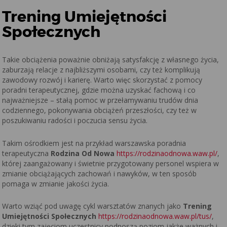
Trening Umiejętności
Społecznych
Takie obciążenia poważnie obniżają satysfakcję z własnego życia,
zaburzają relacje z najbliższymi osobami, czy też komplikują
zawodowy rozwój i karierę. Warto więc skorzystać z pomocy
poradni terapeutycznej, gdzie można uzyskać fachową i co
najważniejsze – stałą pomoc w przełamywaniu trudów dnia
codziennego, pokonywania obciążeń przeszłości, czy też w
poszukiwaniu radości i poczucia sensu życia.
Takim ośrodkiem jest na przykład warszawska poradnia
terapeutyczna
Rodzina Od Nowa
https://rodzinaodnowa.waw.pl/
,
której zaangażowany i świetnie przygotowany personel wspiera w
zmianie obciążających zachowań i nawyków, w ten sposób
pomaga w zmianie jakości życia.
Warto wziąć pod uwagę cykl warsztatów znanych jako
Trening
Umiejętności Społecznych
https://rodzinaodnowa.waw.pl/tus/
,
dzięki tym zajęciom uczestnicy podnoszą poziom jakże ważnych i