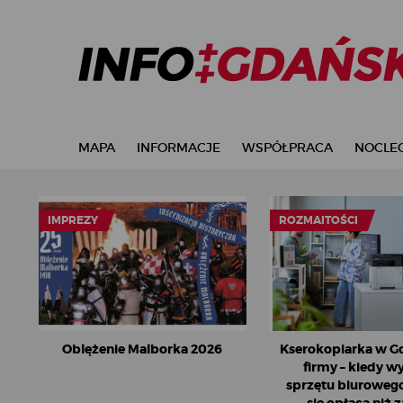
MAPA
INFORMACJE
WSPÓŁPRACA
NOCLEG
IMPREZY
ROZMAITOŚCI
Oblężenie Malborka 2026
Kserokopiarka w G
firmy – kiedy 
sprzętu biurowego