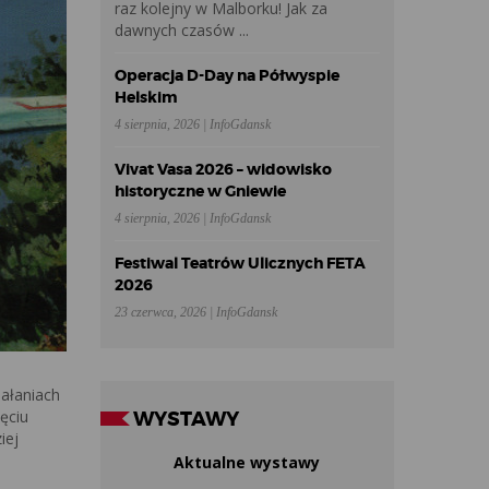
raz kolejny w Malborku! Jak za
dawnych czasów ...
Operacja D-Day na Półwyspie
Helskim
4 sierpnia, 2026 | InfoGdansk
Vivat Vasa 2026 – widowisko
historyczne w Gniewie
4 sierpnia, 2026 | InfoGdansk
Festiwal Teatrów Ulicznych FETA
2026
23 czerwca, 2026 | InfoGdansk
iałaniach
ęciu
WYSTAWY
iej
Aktualne wystawy