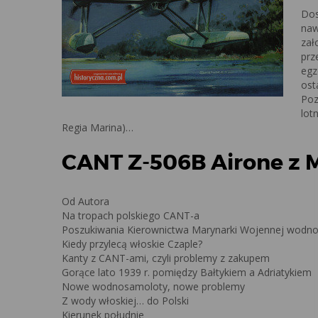
Dos
naw
zał
prz
egz
ost
Poz
lot
Regia Marina)…
CANT Z-506B Airone z 
Od Autora
Na tropach polskiego CANT-a
Poszukiwania Kierownictwa Marynarki Wojennej wodn
Kiedy przylecą włoskie Czaple?
Kanty z CANT-ami, czyli problemy z zakupem
Gorące lato 1939 r. pomiędzy Bałtykiem a Adriatykiem
Nowe wodnosamoloty, nowe problemy
Z wody włoskiej… do Polski
Kierunek południe