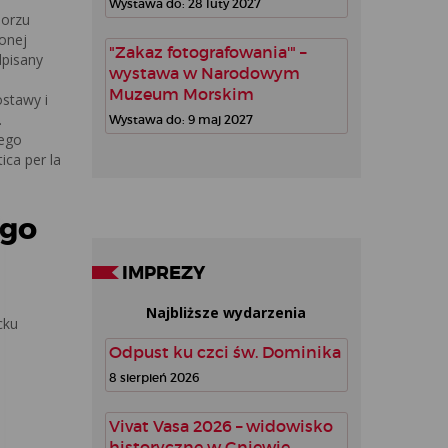
Wystawa do: 28 luty 2027
morzu
onej
"Zakaz fotografowania'" –
dpisany
wystawa w Narodowym
Muzeum Morskim
stawy i
.
Wystawa do: 9 maj 2027
iego
ica per la
ego
IMPREZY
Najbliższe wydarzenia
cku
Odpust ku czci św. Dominika
8 sierpień 2026
Vivat Vasa 2026 – widowisko
historyczne w Gniewie