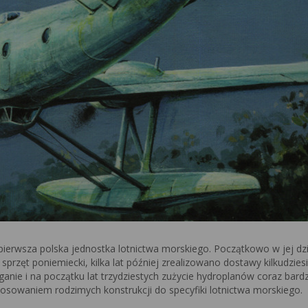
ierwsza polska jednostka lotnictwa morskiego. Początkowo w jej dz
rzęt poniemiecki, kilka lat później zrealizowano dostawy kilkudziesi
nie i na początku lat trzydziestych zużycie hydroplanów coraz bardz
osowaniem rodzimych konstrukcji do specyfiki lotnictwa morskiego.