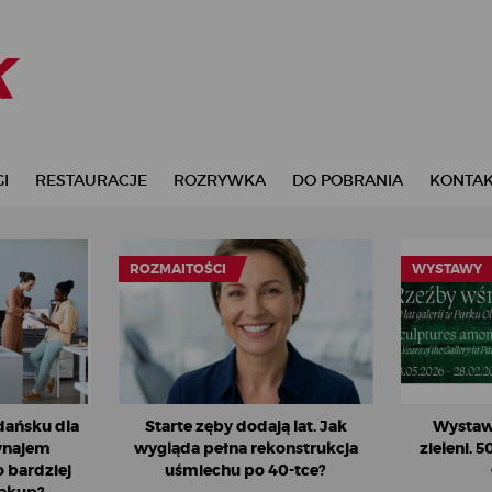
I
RESTAURACJE
ROZRYWKA
DO POBRANIA
KONTA
ROZMAITOŚCI
WYSTAWY
dańsku dla
Starte zęby dodają lat. Jak
Wystaw
wynajem
wygląda pełna rekonstrukcja
zieleni. 5
 bardziej
uśmiechu po 40-tce?