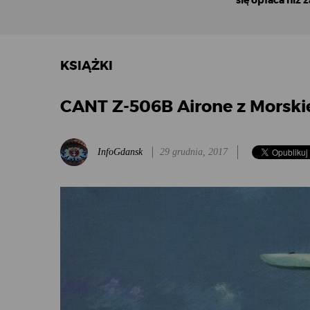
się opłaca niż 
KSIĄŻKI
CANT Z-506B Airone z Morski
InfoGdansk
29 grudnia, 2017