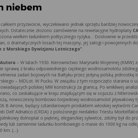
m niebem
e całkiem przyzwoicie, wyczekiwano jednak sprzętu bardziej nowocze
ch. Ostatecznie złożono zamówienie na rewelacyjne hydroplany
CA
błożona wielkim ładunkiem politycznego ryzyka… Dosłownie w przeddz
lan, o dramatycznych losach tej maszyny, jej załogi i powojennych d
 z Morskiego Dywizjonu Lotniczego”
.
 Autora
– W latach 1930. Kierownictwo Marynarki Wojennej (KMW) 
ie sprawę z braku odpowiedniego ciężkiego wodnosamolotu zdolneg
ełnienia zadań bojowych na Bałtyku przez jedyną polską jednostkę l
skiego – MDLot. W Pucku. W związku z tym rozpoczęto starania o u
owiadających polskiej MW konstrukcji za granicą. Po wnikliwej analizi
rano, co zaskakujące w kraju znajdującym się w sojuszu z hitlerowską
szą, nowoczesny bombowo-torpedowy wodnosamolot pływakowy t
06 B Airone, będący sztandarowym produktem włoskiej wytwórni Cant
niti Dell’ Adriatico (CRDA) z położonego niedaleko Triestu Montelfalc
jsilnikowy dolnopłat o pięknej, eleganckiej sylwetce, zdolny był do p
pedy lub zamiennie ładunku bombowego o masie do 1000 kg na odle
0 km. (…)