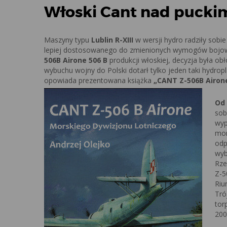
Włoski Cant nad pucki
Maszyny typu
Lublin R-XIII
w wersji hydro radziły sobi
lepiej dostosowanego do zmienionych wymogów bojowy
506B Airone 506 B
produkcji włoskiej, decyzja była o
wybuchu wojny do Polski dotarł tylko jeden taki hydrop
opowiada prezentowana książka
„CANT Z-506B Airone
Od
sob
wyp
mor
odp
wyb
Rze
Z-5
Riu
Tró
tor
200