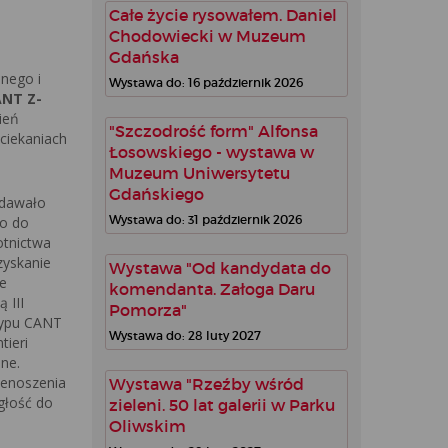
Całe życie rysowałem. Daniel
Chodowiecki w Muzeum
Gdańska
snego i
Wystawa do: 16 październik 2026
NT Z-
ień
"Szczodrość form" Alfonsa
ociekaniach
Łosowskiego - wystawa w
Muzeum Uniwersytetu
Gdańskiego
zdawało
Wystawa do: 31 październik 2026
o do
otnictwa
zyskanie
Wystawa "Od kandydata do
e
komendanta. Załoga Daru
 III
Pomorza"
ypu CANT
Wystawa do: 28 luty 2027
ieri
one.
rzenoszenia
Wystawa "Rzeźby wśród
głość do
zieleni. 50 lat galerii w Parku
Oliwskim