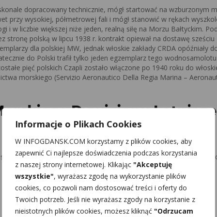
konale dopracowany technicznie, mógł startować na wzburzonym 
et przy wysokiej, półmetrowej fali i mógł stanowić w rękach wyszkol
ogi i w liczbie większej niże jeden, realną siłę na Morzu Bałtyckim. Po
ez stronę polską w lipcu 1938 r. kontrakt opiewał na dostawę sześciu
emplarzy dla polskiej MW, jednak włoskie zakłady CRDA opóźniały do
atecznie do Polski trafił tylko jeden egzemplarz tego wodnosamolotu
ostałe pięć polskich Czapli zostało włączone po 1940 roku do włosk
nictwa morskiego (Servizio Aeronautico Della Regia Marina – Aeronaut
Morskiego Dywizjonu Lotnicz
Informacje o Plikach Cookies
W INFOGDANSK.COM korzystamy z plików cookies, aby
zapewnić Ci najlepsze doświadczenia podczas korzystania
osamolotów torpedowych dla Morskiego Dywizjonu Lotniczego w Pu
z naszej strony internetowej. Klikając
"Akceptuję
wszystkie"
, wyrażasz zgodę na wykorzystanie plików
cookies, co pozwoli nam dostosować treści i oferty do
Twoich potrzeb. Jeśli nie wyrażasz zgody na korzystanie z
nieistotnych plików cookies, możesz kliknąć
"Odrzucam