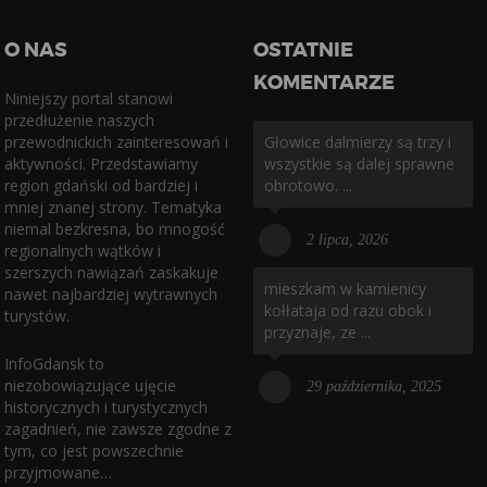
O NAS
OSTATNIE
KOMENTARZE
Niniejszy portal stanowi
przedłużenie naszych
przewodnickich zainteresowań i
Głowice dalmierzy są trzy i
aktywności. Przedstawiamy
wszystkie są dalej sprawne
region gdański od bardziej i
obrotowo. ...
mniej znanej strony. Tematyka
niemal bezkresna, bo mnogość
2 lipca, 2026
regionalnych wątków i
szerszych nawiązań zaskakuje
mieszkam w kamienicy
nawet najbardziej wytrawnych
kołłataja od razu obok i
turystów.
przyznaje, ze ...
InfoGdansk to
niezobowiązujące ujęcie
29 października, 2025
historycznych i turystycznych
zagadnień, nie zawsze zgodne z
tym, co jest powszechnie
przyjmowane…