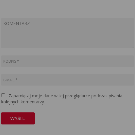
wspaniały
pomysł na
prezent dla
kobiety
Zapamiętaj moje dane w tej przeglądarce podczas pisania
kolejnych komentarzy.