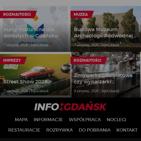
ROZMAITOŚCI
MUZEA
Kursy maturalne dla
Budowa Muzeum
dorosłych w Gdańsku
Archeologii Podwodnej i
Rybołówstwa
7 sierpnia, 2026 | InfoGdansk
7 sierpnia, 2026 | InfoGdansk
Bałtyckiego w Łebie
IMPREZY
ROZMAITOŚCI
Zmywarka podblatowa
Street Show 2026
czy wyparzarki
gastronomiczne – jakie
7 sierpnia, 2026 | InfoGdansk
4 sierpnia, 2026 | InfoGdansk
rozwiązanie wybrać do
lokalu?
MAPA
INFORMACJE
WSPÓŁPRACA
NOCLEGI
RESTAURACJE
ROZRYWKA
DO POBRANIA
KONTAKT