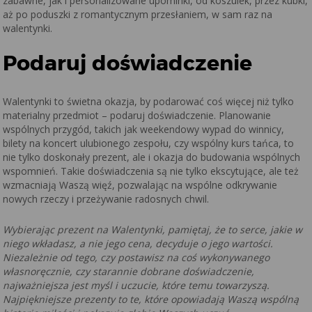
zabawne, jak i personalizowane upominki, od koszulek, przez kubki,
aż po poduszki z romantycznym przesłaniem, w sam raz na
walentynki.
Podaruj doświadczenie
Walentynki to świetna okazja, by podarować coś więcej niż tylko
materialny przedmiot – podaruj doświadczenie. Planowanie
wspólnych przygód, takich jak weekendowy wypad do winnicy,
bilety na koncert ulubionego zespołu, czy wspólny kurs tańca, to
nie tylko doskonały prezent, ale i okazja do budowania wspólnych
wspomnień. Takie doświadczenia są nie tylko ekscytujące, ale też
wzmacniają Waszą więź, pozwalając na wspólne odkrywanie
nowych rzeczy i przeżywanie radosnych chwil.
Wybierając prezent na Walentynki, pamiętaj, że to serce, jakie w
niego wkładasz, a nie jego cena, decyduje o jego wartości.
Niezależnie od tego, czy postawisz na coś wykonywanego
własnoręcznie, czy starannie dobrane doświadczenie,
najważniejsza jest myśl i uczucie, które temu towarzyszą.
Najpiękniejsze prezenty to te, które opowiadają Waszą wspólną