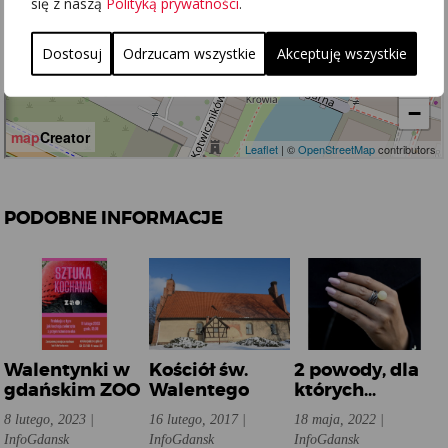
się z naszą
Polityką prywatności
.
Dostosuj
Odrzucam wszystkie
Akceptuję wszystkie
PODOBNE INFORMACJE
Walentynki w
Kościół św.
2 powody, dla
gdańskim ZOO
Walentego
których
pierścionek z
8 lutego, 2023 |
16 lutego, 2017 |
18 maja, 2022 |
bursztynem to
InfoGdansk
InfoGdansk
InfoGdansk