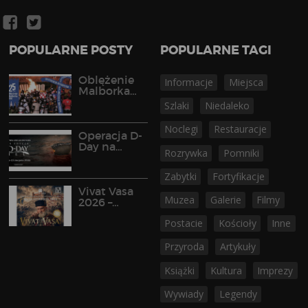
POPULARNE POSTY
POPULARNE TAGI
Oblężenie
Informacje
Miejsca
Malborka
2026
Szlaki
Niedaleko
Noclegi
Restauracje
Operacja D-
Day na
Rozrywka
Pomniki
Półwyspie
Helskim
Zabytki
Fortyfikacje
Vivat Vasa
Muzea
Galerie
Filmy
2026 –
widowisko
Postacie
Kościoły
Inne
historyczne
w Gniewie
Przyroda
Artykuły
Książki
Kultura
Imprezy
Wywiady
Legendy