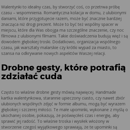
Walentynki to idealny czas, by stworzyć coś, co przetrwa próbę
czasu – wspomnienia. Romantyczna kolacja w domu, z ulubionymi
daniami, które przygotujecie razem, może być znacznie bardziej
znacząca niż drogi prezent. Może to być też wspólny spacer w
miejscu, które dla Was obojga ma szczególne znaczenie, czy noc
filmowa z ulubionymi filmami. Takie doświadczenia budują więź i są
dowodem głębokiej troski. Dodatkowo, organizacja wspólnego
czasu, jak warsztaty malarskie czy krótki wypad za miasto, to
szansa na odkrywanie nowych aspektów Waszej relacji.
Drobne gesty, które potrafią
zdziałać cuda
Często to właśnie drobne gesty mówią najwięcej. Handmade
kartka walentynkowa, starannie upieczony ciasto, czy nawet zbiór
ulubionych wspólnych zdjęć w formie albumu, mogą być wyrazem
głębokiej i szczerej miłości. Te małe upominki, wykonane z myślą o
ukochanej osobie, pokazują, że poświęciłeś czas i energię, aby
sprawić jej radość. To właśnie troska i wysiłek włożony w
stworzenie czegoś wyjątkowego sprawiają, że te upominki są