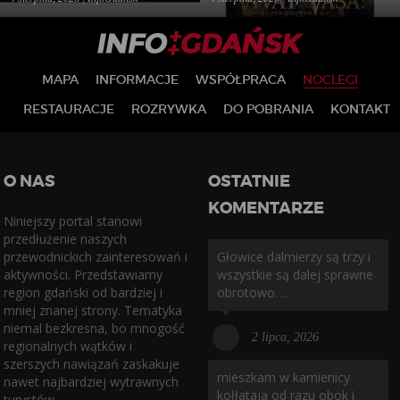
MAPA
INFORMACJE
WSPÓŁPRACA
NOCLEGI
RESTAURACJE
ROZRYWKA
DO POBRANIA
KONTAKT
O NAS
OSTATNIE
KOMENTARZE
Niniejszy portal stanowi
przedłużenie naszych
przewodnickich zainteresowań i
Głowice dalmierzy są trzy i
aktywności. Przedstawiamy
wszystkie są dalej sprawne
region gdański od bardziej i
obrotowo. ...
mniej znanej strony. Tematyka
niemal bezkresna, bo mnogość
2 lipca, 2026
regionalnych wątków i
szerszych nawiązań zaskakuje
mieszkam w kamienicy
nawet najbardziej wytrawnych
kołłataja od razu obok i
turystów.