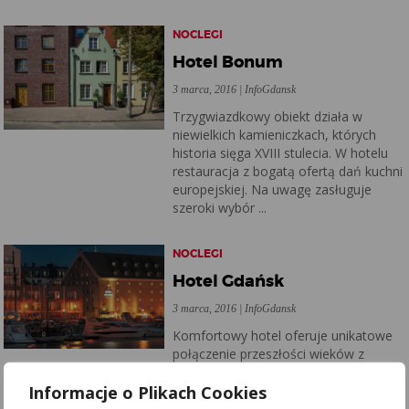
NOCLEGI
Hotel Bonum
3 marca, 2016 | InfoGdansk
Trzygwiazdkowy obiekt działa w
niewielkich kamieniczkach, których
historia sięga XVIII stulecia. W hotelu
restauracja z bogatą ofertą dań kuchni
europejskiej. Na uwagę zasługuje
szeroki wybór ...
NOCLEGI
Hotel Gdańsk
3 marca, 2016 | InfoGdansk
Komfortowy hotel oferuje unikatowe
połączenie przeszłości wieków z
nowoczesnością. Obiekt działa w
Informacje o Plikach Cookies
zabytkowym XVIII-wiecznym spichlerzu
określanym jako „Nowa Pakownia”. W