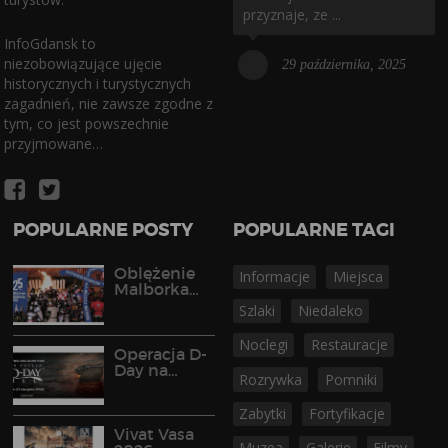
przyznaje, ze ...
InfoGdansk to
niezobowiązujące ujęcie
29 października, 2025
historycznych i turystycznych
zagadnień, nie zawsze zgodne z
tym, co jest powszechnie
przyjmowane…
POPULARNE POSTY
POPULARNE TAGI
Oblężenie
Informacje
Miejsca
Malborka
2026
Szlaki
Niedaleko
Noclegi
Restauracje
Operacja D-
Day na
Rozrywka
Pomniki
Półwyspie
Helskim
Zabytki
Fortyfikacje
Vivat Vasa
Muzea
Galerie
Filmy