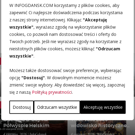
W INFOGDANSK.COM korzystamy z plików cookies, aby
bezpośrednim sąsiedztwie: Wyspa
Spichrzów i ...
zapewnić Ci najlepsze doświadczenia podczas korzystania
z naszej strony internetowej. Klikając
"Akceptuję
wszystkie"
, wyrażasz zgodę na wykorzystanie plików
<
1
2
3
cookies, co pozwoli nam dostosować treści i oferty do
Twoich potrzeb. Jeśli nie wyrażasz zgody na korzystanie z
nieistotnych plików cookies, możesz kliknąć
"Odrzucam
wszystkie"
.
ROZMAITOŚCI
ROZMAITOŚCI
Możesz także dostosować swoje preferencje, wybierając
Zmywarka podblatowa
Kserokopiarka w
opcję
"Dostosuj"
. W dowolnym momencie możesz
czy wyparzarki
Gdańsku dla firmy –
zmienić swoje wybory. Aby dowiedzieć się więcej, zapoznaj
gastronomiczne – jakie
kiedy wynajem sprzętu
4 sierpnia, 2026 | InfoGdansk
4 sierpnia, 2026 | InfoGdansk
się z naszą
Polityką prywatności
.
rozwiązanie wybrać do
biurowego bardziej się
lokalu?
opłaca niż zakup?
IMPREZY
IMPREZY
Dostosuj
Odrzucam wszystkie
Akceptuję wszystkie
Operacja D-Day na
Vivat Vasa 2026 –
Półwyspie Helskim
widowisko historyczne
w Gniewie
4 sierpnia, 2026 | InfoGdansk
4 sierpnia, 2026 | InfoGdansk