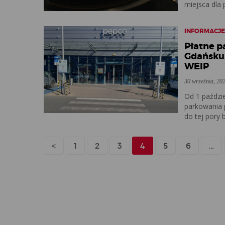
miejsca dla p
INFORMACJ
Płatne p
Gdańsku.
WEIP
30 września, 20
Od 1 paździe
parkowania 
do tej pory
<
1
2
3
4
5
6
…