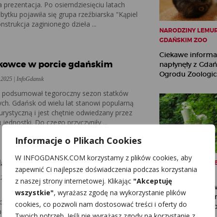
a prezentacja. Po osiemdziesięciu latach
ytku pojawiła się grupa rzeźbiarska "Kąpiel
nstrukcja zaginionego dzieła ...
NARODZINY LEMU
GDAŃSKIM ZOO
E
Ciekawe informa
kowce w porcie gdańskim
napłynęły z Gda
Ogrodu Zoologicz
 2025 | InfoGdansk
k podsumował tegoroczny sezon statków
ch. Gdańsk od wielu lat stanowi popularną
urystyczną i jest chętnie odwiedzany przez
 jednostki. Do czego przyczyniły ...
Informacje o Plikach Cookies
E
W INFOGDANSK.COM korzystamy z plików cookies, aby
atte – nowa wystawa coraz bliżej
50 LAT GALERII RZ
zapewnić Ci najlepsze doświadczenia podczas korzystania
WSPÓŁCZESNEJ
 2025 | InfoGdansk
z naszej strony internetowej. Klikając
"Akceptuję
Przyciągające u
 października 2025 roku w Muzeum II Wojny
wszystkie"
, wyrażasz zgodę na wykorzystanie plików
rzeźby zdobią p
odpisano umowę, dzięki której powstanie
cookies, co pozwoli nam dostosować treści i oferty do
Parku Oliwskiego 
cja przestrzeni Westerplatte. O znaczeniu tego
Twoich potrzeb. Jeśli nie wyrażasz zgody na korzystanie z