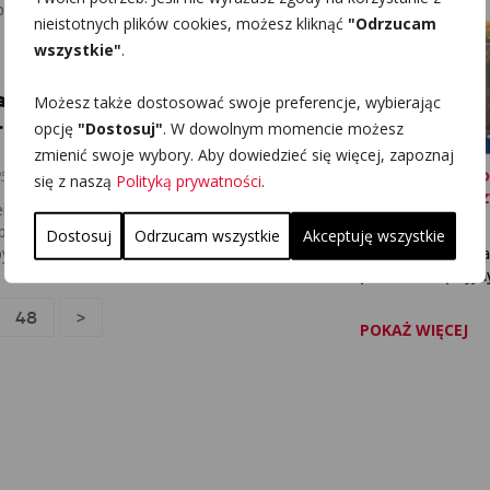
olskiej ...
nieistotnych plików cookies, możesz kliknąć
"Odrzucam
wszystkie"
.
E
arkowanie w Galerii Morena w
Możesz także dostosować swoje preferencje, wybierając
 Zmiany już od 1 października -
opcję
"Dostosuj"
. W dowolnym momencie możesz
zmienić swoje wybory. Aby dowiedzieć się więcej, zapoznaj
BUDOWA ELEKTR
25 | InfoGdansk
się z naszą
Polityką prywatności
.
JĄDROWEJ I... NI
rnika 2025 roku zmienią się zasady
ODKRYCIE
przy Galerii Morena w Gdańsku. Obiekt, który
Dostosuj
Odrzucam wszystkie
Akceptuję wszystkie
 był jedynym dużym centrum handlowym w ...
Po wielu latach a
prac koncepcyjnyc
48
>
POKAŻ WIĘCEJ