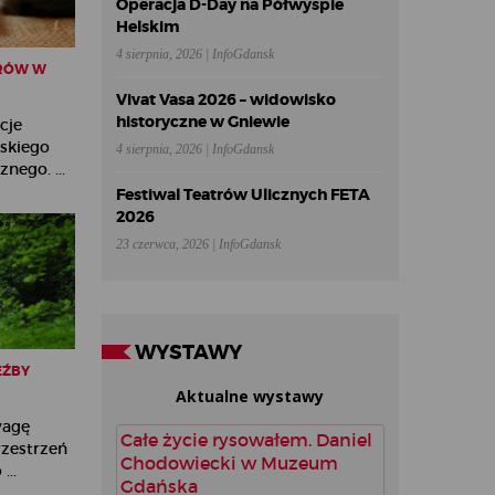
Operacja D-Day na Półwyspie
Helskim
4 sierpnia, 2026 | InfoGdansk
RÓW W
Vivat Vasa 2026 – widowisko
historyczne w Gniewie
cje
ńskiego
4 sierpnia, 2026 | InfoGdansk
nego. ...
Festiwal Teatrów Ulicznych FETA
2026
23 czerwca, 2026 | InfoGdansk
WYSTAWY
EŹBY
Aktualne wystawy
wagę
Całe życie rysowałem. Daniel
rzestrzeń
Chodowiecki w Muzeum
...
Gdańska