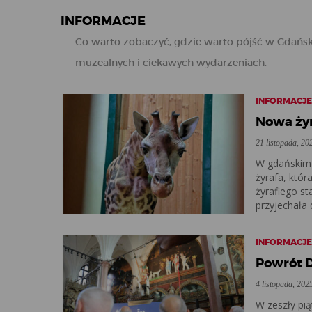
INFORMACJE
Co warto zobaczyć, gdzie warto pójść w Gdańsk
muzealnych i ciekawych wydarzeniach.
INFORMACJ
Nowa ży
21 listopada, 20
W gdańskim 
żyrafa, któr
żyrafiego sta
przyjechała d
INFORMACJ
Powrót D
4 listopada, 202
W zeszły pią