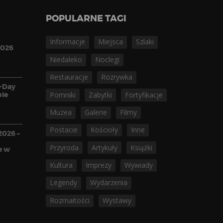
POPULARNE TAGI
Informacje
Miejsca
Szlaki
2026
Niedaleko
Noclegi
Restauracje
Rozrywka
D-Day
pie
Pomniki
Zabytki
Fortyfikacje
Muzea
Galerie
Filmy
Postacie
Kościoły
Inne
2026 –
o
Przyroda
Artykuły
Książki
e w
Kultura
Imprezy
Wywiady
Legendy
Wydarzenia
Rozmaitości
Wystawy