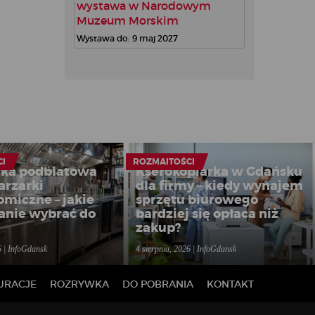
wystawa w Narodowym
Muzeum Morskim
Wystawa do: 9 maj 2027
CI
ROZMAITOŚCI
ka podblatowa
Kserokopiarka w Gdańsku
arzarki
dla firmy – kiedy wynajem
omiczne – jakie
sprzętu biurowego
anie wybrać do
bardziej się opłaca niż
zakup?
6 | InfoGdansk
4 sierpnia, 2026 | InfoGdansk
URACJE
ROZRYWKA
DO POBRANIA
KONTAKT