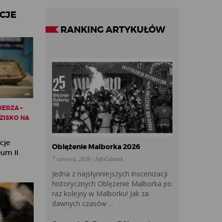
CJE
RANKING ARTYKUŁÓW
ERZA –
ZISKO NA
cje
Oblężenie Malborka 2026
eum II
7 czerwca, 2026 | InfoGdansk
Jedna z najsłynniejszych inscenizacji
historycznych Oblężenie Malborka po
raz kolejny w Malborku! Jak za
dawnych czasów ...