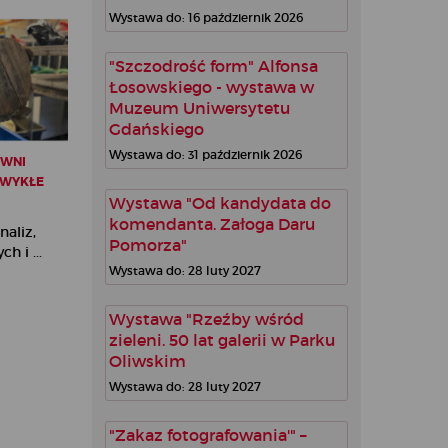
Wystawa do: 16 październik 2026
"Szczodrość form" Alfonsa
Łosowskiego - wystawa w
Muzeum Uniwersytetu
Gdańskiego
Wystawa do: 31 październik 2026
OWNI
EZWYKŁE
Wystawa "Od kandydata do
komendanta. Załoga Daru
naliz,
Pomorza"
h i ...
Wystawa do: 28 luty 2027
Wystawa "Rzeźby wśród
zieleni. 50 lat galerii w Parku
Oliwskim
Wystawa do: 28 luty 2027
"Zakaz fotografowania'" –