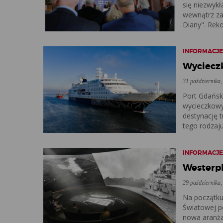
się niezwykł
wewnątrz zab
Diany". Reko
INFORMACJ
Wyciecz
31 października,
Port Gdańs
wycieczkowy
destynację t
tego rodzaju
INFORMACJ
Westerpl
29 października,
Na początku
Światowej p
nowa aranża