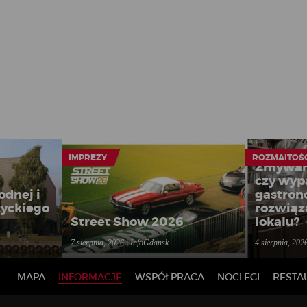
IMPREZY
ROZMAITOŚ
Zmywar
czy wyp
odnej i
gastron
yckiego
rozwiąz
Street Show 2026
lokalu?
7 sierpnia, 2026 | InfoGdansk
4 sierpnia, 202
MAPA
INFORMACJE
WSPÓŁPRACA
NOCLEGI
RESTA