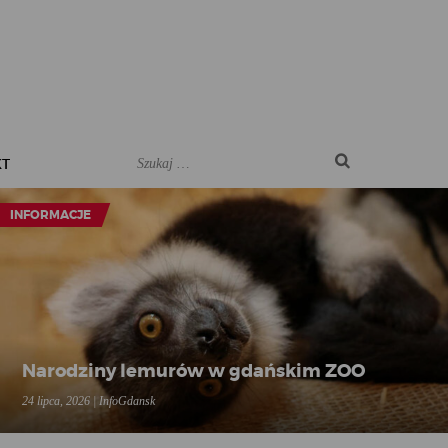
KT
INFORMACJE
Narodziny lemurów w gdańskim ZOO
24 lipca, 2026 | InfoGdansk