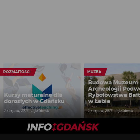
ROZMAITOŚCI
MUZEA
Budowa Muzeum
Archeologii Podw
Kursy maturalne dla
Rybołówstwa Bałt
dorosłych w Gdańsku
w Łebie
7 sierpnia, 2026 | InfoGdansk
7 sierpnia, 2026 | InfoGdansk