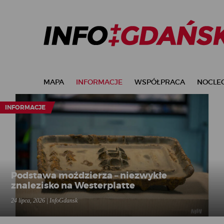
MAPA
INFORMACJE
WSPÓŁPRACA
NOCLEG
INFORMACJE
Podstawa moździerza – niezwykłe
znalezisko na Westerplatte
24 lipca, 2026 | InfoGdansk