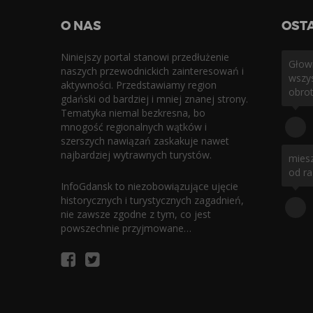
O NAS
OST
Niniejszy portal stanowi przedłużenie
Głowi
naszych przewodnickich zainteresowań i
wszys
aktywności. Przedstawiamy region
obrot
gdański od bardziej i mniej znanej strony.
Tematyka niemal bezkresna, bo
mnogość regionalnych wątków i
szerszych nawiązań zaskakuje nawet
najbardziej wytrawnych turystów.
miesz
od ra
InfoGdansk to niezobowiązujące ujęcie
historycznych i turystycznych zagadnień,
nie zawsze zgodne z tym, co jest
powszechnie przyjmowane…