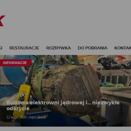
I
RESTAURACJE
ROZRYWKA
DO POBRANIA
KONTA
INFORMACJE
Budowa elektrowni jądrowej i... niezwykłe
odkrycie
12 maja, 2026 | InfoGdansk