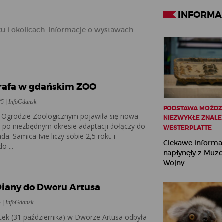
INFORMA
u i okolicach. Informacje o wystawach
E
rafa w gdańskim ZOO
25 | InfoGdansk
PODSTAWA MOŹDZI
Ogrodzie Zoologicznym pojawiła się nowa
NIEZWYKŁE ZNALE
a po niezbędnym okresie adaptacji dołączy do
WESTERPLATTE
da. Samica Ivie liczy sobie 2,5 roku i
Ciekawe informa
o ...
napłynęły z Muz
Wojny ...
E
iany do Dworu Artusa
5 | InfoGdansk
tek (31 października) w Dworze Artusa odbyła