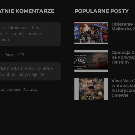
ATNIE KOMENTARZE
POPULARNE POSTY
Oblężenie
ce dalmierzy są trzy i
Malborka 
tkie są dalej sprawne
owo. ...
Operacja 
2 lipca, 2026
na Półwys
Helskim
kam w kamienicy kołłataja
zu obok i przyznaje, ze ...
Vivat Vasa 
widowisk
29 października, 2025
historyczn
Gniewie