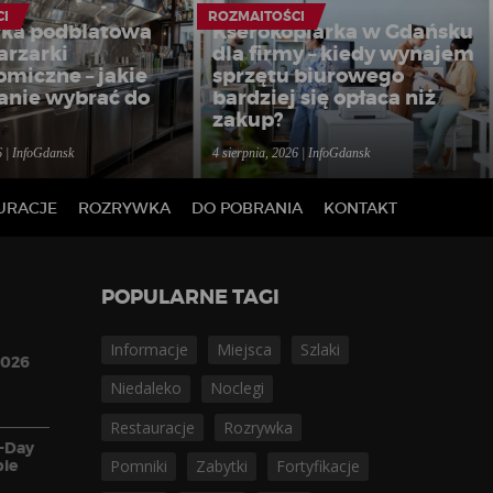
CI
ROZMAITOŚCI
ka podblatowa
Kserokopiarka w Gdańsku
arzarki
dla firmy – kiedy wynajem
omiczne – jakie
sprzętu biurowego
anie wybrać do
bardziej się opłaca niż
zakup?
6 | InfoGdansk
4 sierpnia, 2026 | InfoGdansk
URACJE
ROZRYWKA
DO POBRANIA
KONTAKT
POPULARNE TAGI
Informacje
Miejsca
Szlaki
2026
Niedaleko
Noclegi
Restauracje
Rozrywka
D-Day
pie
Pomniki
Zabytki
Fortyfikacje