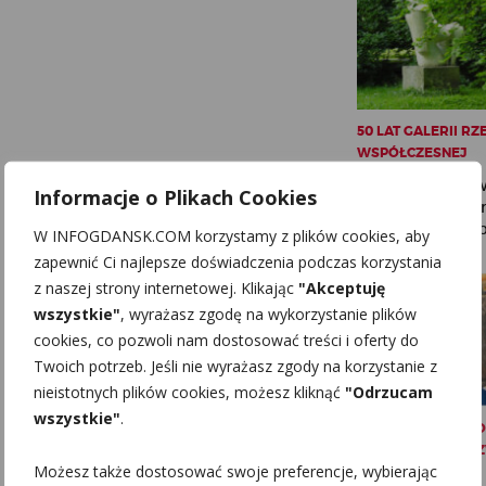
50 LAT GALERII RZ
WSPÓŁCZESNEJ
Przyciągające u
Informacje o Plikach Cookies
rzeźby zdobią p
Parku Oliwskiego 
W INFOGDANSK.COM korzystamy z plików cookies, aby
zapewnić Ci najlepsze doświadczenia podczas korzystania
z naszej strony internetowej. Klikając
"Akceptuję
wszystkie"
, wyrażasz zgodę na wykorzystanie plików
cookies, co pozwoli nam dostosować treści i oferty do
Twoich potrzeb. Jeśli nie wyrażasz zgody na korzystanie z
nieistotnych plików cookies, możesz kliknąć
"Odrzucam
wszystkie"
.
BUDOWA ELEKTR
JĄDROWEJ I... NI
Możesz także dostosować swoje preferencje, wybierając
ODKRYCIE