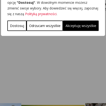
opcję
"Dostosuj"
. W dowolnym momencie możesz
Po wielu latach a
zmienić swoje wybory. Aby dowiedzieć się więcej, zapoznaj
prac koncepcyjnyc
się z naszą
Polityką prywatności
.
POKAŻ WIĘCEJ
Dostosuj
Odrzucam wszystkie
Akceptuję wszystkie