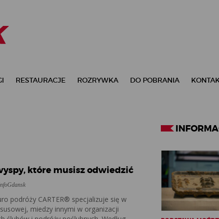
I
RESTAURACJE
ROZRYWKA
DO POBRANIA
KONTA
INFORMA
E
wyspy, które musisz odwiedzić
 InfoGdansk
uro podróży CARTER® specjalizuje się w
ksusowej, miedzy innymi w organizacji
ch ślubów i podróży poślubnych. Według