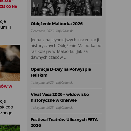
ERZA –
ZISKO NA
cje
Oblężenie Malborka 2026
eum II
7 czerwca, 2026 | InfoGdansk
Jedna z najsłynniejszych inscenizacji
historycznych Oblężenie Malborka po
raz kolejny w Malborku! Jak za
dawnych czasów ...
Operacja D-Day na Półwyspie
Helskim
4 sierpnia, 2026 | InfoGdansk
RÓW W
Vivat Vasa 2026 – widowisko
historyczne w Gniewie
cje
ńskiego
4 sierpnia, 2026 | InfoGdansk
nego. ...
Festiwal Teatrów Ulicznych FETA
2026