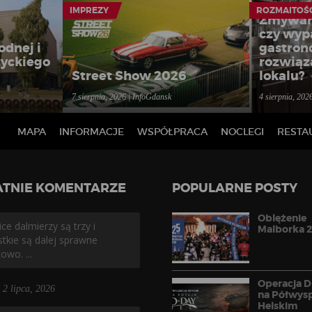
IMPREZY
ROZMAITOŚ
Zmywar
czy wyp
odnej i
gastron
yckiego
rozwiąz
Street Show 2026
lokalu?
7 sierpnia, 2026 | InfoGdansk
4 sierpnia, 202
MAPA
INFORMACJE
WSPÓŁPRACA
NOCLEGI
RESTA
ATNIE KOMENTARZE
POPULARNE POSTY
Oblężenie
ce dalmierzy są trzy i
Malborka 
tkie są dalej sprawne
owo. ...
Operacja 
2 lipca, 2026
na Półwys
Helskim