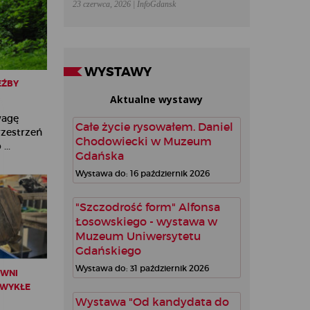
23 czerwca, 2026 | InfoGdansk
WYSTAWY
EŹBY
Aktualne wystawy
wagę
Całe życie rysowałem. Daniel
rzestrzeń
Chodowiecki w Muzeum
...
Gdańska
Wystawa do: 16 październik 2026
"Szczodrość form" Alfonsa
Łosowskiego - wystawa w
Muzeum Uniwersytetu
Gdańskiego
Wystawa do: 31 październik 2026
OWNI
EZWYKŁE
Wystawa "Od kandydata do