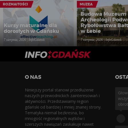
ROZMAITOŚCI
MUZEA
Budowa Muzeum
Archeologii Podw
Kursy maturalne dla
Rybołówstwa Bałt
dorosłych w Gdańsku
w Łebie
7 sierpnia, 2026 | InfoGdansk
7 sierpnia, 2026 | InfoGdansk
O NAS
OST
Niniejszy portal stanowi przedłużenie
Głowi
naszych przewodnickich zainteresowań i
wszys
aktywności. Przedstawiamy region
obrot
gdański od bardziej i mniej znanej strony.
Tematyka niemal bezkresna, bo
mnogość regionalnych wątków i
szerszych nawiązań zaskakuje nawet