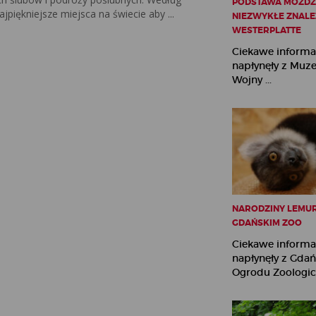
PODSTAWA MOŹDZI
jpiękniejsze miejsca na świecie aby ...
NIEZWYKŁE ZNALE
WESTERPLATTE
Ciekawe informa
napłynęły z Muz
Wojny ...
NARODZINY LEMU
GDAŃSKIM ZOO
Ciekawe informa
napłynęły z Gda
Ogrodu Zoologicz